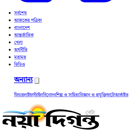
সর্বশেষ
আজকের পত্রিকা
বাংলাদেশ
আন্তর্জাতিক
খেলা
অর্থনীতি
মতামত
ভিডিও
অন্যান্য
ফিচার
লাইফস্টাইল
বিনোদন
শিল্প ও সাহিত্য
বিজ্ঞান ও প্রযুক্তি
ফটো
আর্কাইভ