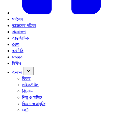
সর্বশেষ
আজকের পত্রিকা
বাংলাদেশ
আন্তর্জাতিক
খেলা
অর্থনীতি
মতামত
ভিডিও
অন্যান্য
ফিচার
লাইফস্টাইল
বিনোদন
শিল্প ও সাহিত্য
বিজ্ঞান ও প্রযুক্তি
ফটো