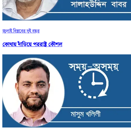
জুলাই বিপ্লবের দুই বছর
কোথায় দাঁড়িয়ে পররাষ্ট্র কৌশল