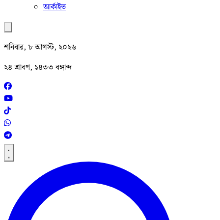
আর্কাইভ
শনিবার, ৮ আগস্ট, ২০২৬
২৪ শ্রাবণ, ১৪৩৩ বঙ্গাব্দ