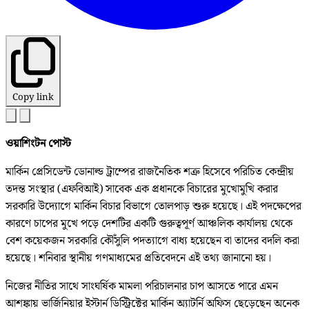
Copy link
ওয়াশিংটন পোস্ট
মার্কিন প্রেসিডেন্ট ডোনাল্ড ট্রাম্পের রাজনৈতিক শত্রু হিসেবে পরিচিত কেন্দ্রীয়
তদন্ত সংস্থার (এফবিআই) সাবেক এক প্রধানকে বিচারের মুখোমুখি করার
সরকারি উদ্যোগে মার্কিন বিচার বিভাগে তোলপাড় শুরু হয়েছে। এই পদক্ষেপের
কারণে চাপের মুখে পড়ে দেশটির একটি গুরুত্বপূর্ণ আঞ্চলিক কার্যালয় থেকে
বেশ কয়েকজন সরকারি কৌঁসুলি পদত্যাগে বাধ্য হয়েছেন বা তাদের বদলি করা
হয়েছে। শনিবার স্থানীয় গণমাধ্যমের প্রতিবেদনে এই তথ্য জানানো হয়।
নিজের নীতির সাথে সাংঘর্ষিক মামলা পরিচালনার চাপ আসতে পারে এমন
আশঙ্কায় ভার্জিনিয়ার ইস্টার্ন ডিস্ট্রিক্টের মার্কিন অ্যাটর্নি অফিস ছেড়েছেন অনেক