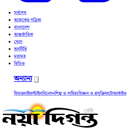
সর্বশেষ
আজকের পত্রিকা
বাংলাদেশ
আন্তর্জাতিক
খেলা
অর্থনীতি
মতামত
ভিডিও
অন্যান্য
ফিচার
লাইফস্টাইল
বিনোদন
শিল্প ও সাহিত্য
বিজ্ঞান ও প্রযুক্তি
ফটো
আর্কাইভ