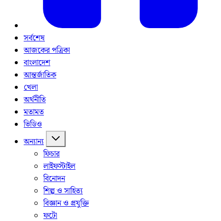
সর্বশেষ
আজকের পত্রিকা
বাংলাদেশ
আন্তর্জাতিক
খেলা
অর্থনীতি
মতামত
ভিডিও
অন্যান্য
ফিচার
লাইফস্টাইল
বিনোদন
শিল্প ও সাহিত্য
বিজ্ঞান ও প্রযুক্তি
ফটো