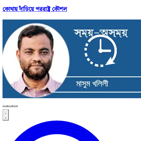
কোথায় দাঁড়িয়ে পররাষ্ট্র কৌশল