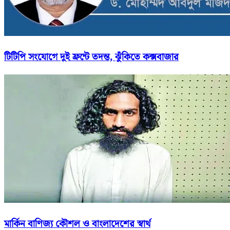
টিটিপি সংযোগে দুই ফ্রন্টে তদন্ত, ঝুঁকিতে কক্সবাজার
মার্কিন বাণিজ্য কৌশল ও বাংলাদেশের স্বার্থ