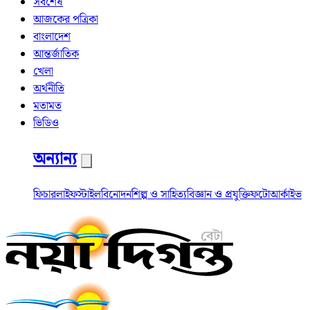
সর্বশেষ
আজকের পত্রিকা
বাংলাদেশ
আন্তর্জাতিক
খেলা
অর্থনীতি
মতামত
ভিডিও
অন্যান্য
ফিচার
লাইফস্টাইল
বিনোদন
শিল্প ও সাহিত্য
বিজ্ঞান ও প্রযুক্তি
ফটো
আর্কাইভ