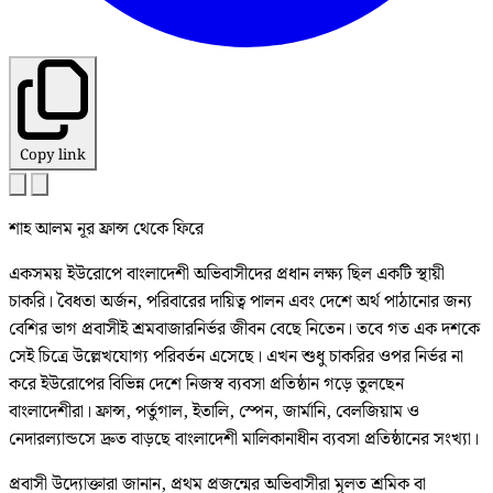
Copy link
শাহ আলম নূর ফ্রান্স থেকে ফিরে
একসময় ইউরোপে বাংলাদেশী অভিবাসীদের প্রধান লক্ষ্য ছিল একটি স্থায়ী
চাকরি। বৈধতা অর্জন, পরিবারের দায়িত্ব পালন এবং দেশে অর্থ পাঠানোর জন্য
বেশির ভাগ প্রবাসীই শ্রমবাজারনির্ভর জীবন বেছে নিতেন। তবে গত এক দশকে
সেই চিত্রে উল্লেখযোগ্য পরিবর্তন এসেছে। এখন শুধু চাকরির ওপর নির্ভর না
করে ইউরোপের বিভিন্ন দেশে নিজস্ব ব্যবসা প্রতিষ্ঠান গড়ে তুলছেন
বাংলাদেশীরা। ফ্রান্স, পর্তুগাল, ইতালি, স্পেন, জার্মানি, বেলজিয়াম ও
নেদারল্যান্ডসে দ্রুত বাড়ছে বাংলাদেশী মালিকানাধীন ব্যবসা প্রতিষ্ঠানের সংখ্যা।
প্রবাসী উদ্যোক্তারা জানান, প্রথম প্রজন্মের অভিবাসীরা মূলত শ্রমিক বা