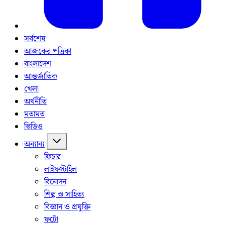
সর্বশেষ
আজকের পত্রিকা
বাংলাদেশ
আন্তর্জাতিক
খেলা
অর্থনীতি
মতামত
ভিডিও
অন্যান্য
ফিচার
লাইফস্টাইল
বিনোদন
শিল্প ও সাহিত্য
বিজ্ঞান ও প্রযুক্তি
ফটো