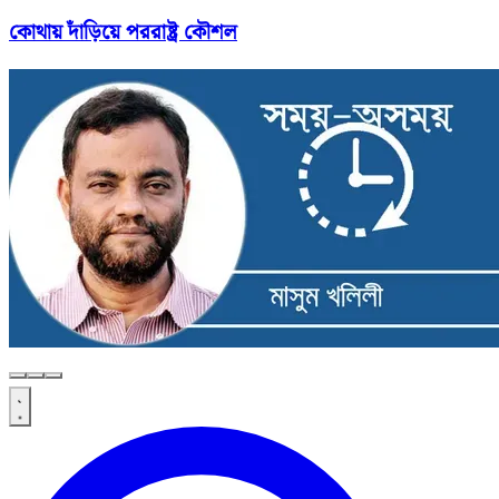
কোথায় দাঁড়িয়ে পররাষ্ট্র কৌশল