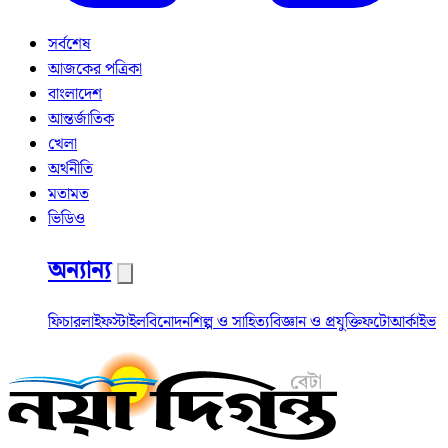
সর্বশেষ
আজকের পত্রিকা
বাংলাদেশ
আন্তর্জাতিক
খেলা
অর্থনীতি
মতামত
ভিডিও
অন্যান্য
ফিচার
লাইফস্টাইল
বিনোদন
শিল্প ও সাহিত্য
বিজ্ঞান ও প্রযুক্তি
ফটো
আর্কাইভ