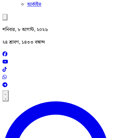
আর্কাইভ
শনিবার, ৮ আগস্ট, ২০২৬
২৪ শ্রাবণ, ১৪৩৩ বঙ্গাব্দ