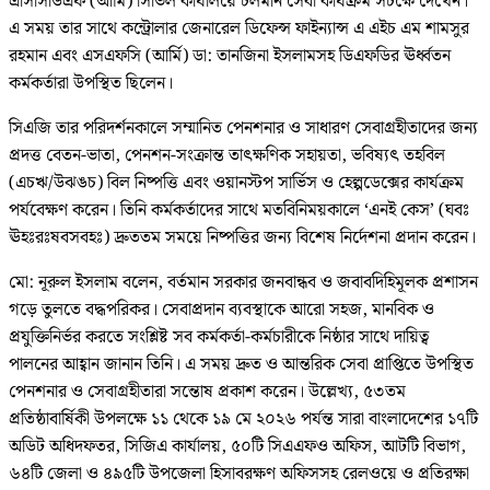
এসিসিডিএফ (আর্মি) সিভিল কার্যালয়ে চলমান সেবা কার্যক্রম সচক্ষে দেখেন।
এ সময় তার সাথে কন্ট্রোলার জেনারেল ডিফেন্স ফাইন্যান্স এ এইচ এম শামসুর
রহমান এবং এসএফসি (আর্মি) ডা: তানজিনা ইসলামসহ ডিএফডির ঊর্ধ্বতন
কর্মকর্তারা উপস্থিত ছিলেন।
সিএজি তার পরিদর্শনকালে সম্মানিত পেনশনার ও সাধারণ সেবাগ্রহীতাদের জন্য
প্রদত্ত বেতন-ভাতা, পেনশন-সংক্রান্ত তাৎক্ষণিক সহায়তা, ভবিষ্যৎ তহবিল
(এচঋ/উঝঙচ) বিল নিষ্পত্তি এবং ওয়ানস্টপ সার্ভিস ও হেল্পডেক্সের কার্যক্রম
পর্যবেক্ষণ করেন। তিনি কর্মকর্তাদের সাথে মতবিনিময়কালে ‘এনই কেস’ (ঘবঃ
ঊহঃরঃষবসবহঃ) দ্রুততম সময়ে নিষ্পত্তির জন্য বিশেষ নির্দেশনা প্রদান করেন।
মো: নূরুল ইসলাম বলেন, বর্তমান সরকার জনবান্ধব ও জবাবদিহিমূলক প্রশাসন
গড়ে তুলতে বদ্ধপরিকর। সেবাপ্রদান ব্যবস্থাকে আরো সহজ, মানবিক ও
প্রযুক্তিনির্ভর করতে সংশ্লিষ্ট সব কর্মকর্তা-কর্মচারীকে নিষ্ঠার সাথে দায়িত্ব
পালনের আহ্বান জানান তিনি। এ সময় দ্রুত ও আন্তরিক সেবা প্রাপ্তিতে উপস্থিত
পেনশনার ও সেবাগ্রহীতারা সন্তোষ প্রকাশ করেন। উল্লেখ্য, ৫৩তম
প্রতিষ্ঠাবার্ষিকী উপলক্ষে ১১ থেকে ১৯ মে ২০২৬ পর্যন্ত সারা বাংলাদেশের ১৭টি
অডিট অধিদফতর, সিজিএ কার্যালয়, ৫০টি সিএএফও অফিস, আটটি বিভাগ,
৬৪টি জেলা ও ৪৯৫টি উপজেলা হিসাবরক্ষণ অফিসসহ রেলওয়ে ও প্রতিরক্ষা