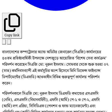
Copy link
বাংলাদেশের কম্পট্রোলার অ্যান্ড অডিটর জেনারেল (সিএজি) কার্যালয়ের
৫৩তম প্রতিষ্ঠাবার্ষিকী উপলক্ষে দেশজুড়ে আয়োজিত ‘বিশেষ সেবা কার্যক্রম’
পরিদর্শন করেছেন সিএজি মো: নূরুল ইসলাম। সোমবার থেকে শুরু হওয়া ০৭
(সাত) কর্মদিবসব্যাপী এই কর্মসূচির অংশ হিসেবে তিনি ডিফেন্স ফাইন্যান্স
ডিপার্টমেন্টের (ডিএফডি) আওতাধীন বিভিন্ন গুরুত্বপূর্ণ কার্যালয় পরিদর্শন
করেন।
পরিদর্শনকালে সিএজি মো: নূরুল ইসলাম ডিএফডি কমান্ডের এসএফসি
(নেভি), এসএফসি (বিমানবাহিনী), এফসি (আর্মি) পে-১ ও পে-২, এফসি
(আর্মি) লগ এরিয়া, সিসিডিএফ (পেনশন ও ফান্ড ম্যানেজমেন্ট) এবং