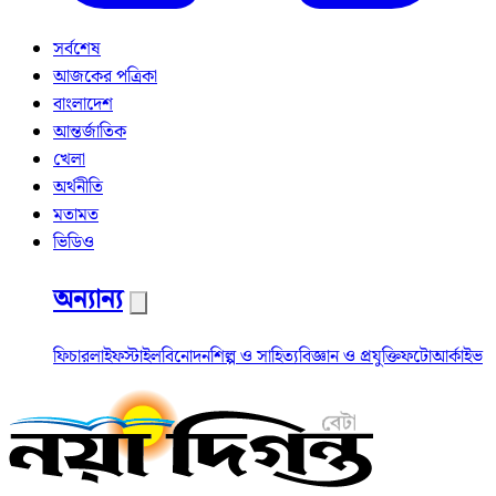
সর্বশেষ
আজকের পত্রিকা
বাংলাদেশ
আন্তর্জাতিক
খেলা
অর্থনীতি
মতামত
ভিডিও
অন্যান্য
ফিচার
লাইফস্টাইল
বিনোদন
শিল্প ও সাহিত্য
বিজ্ঞান ও প্রযুক্তি
ফটো
আর্কাইভ