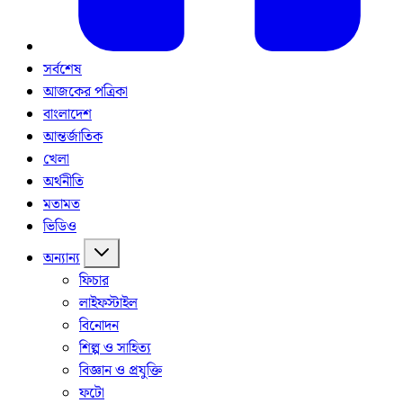
সর্বশেষ
আজকের পত্রিকা
বাংলাদেশ
আন্তর্জাতিক
খেলা
অর্থনীতি
মতামত
ভিডিও
অন্যান্য
ফিচার
লাইফস্টাইল
বিনোদন
শিল্প ও সাহিত্য
বিজ্ঞান ও প্রযুক্তি
ফটো