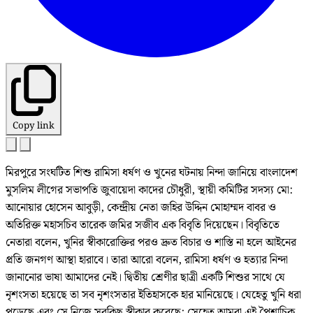
Copy link
মিরপুরে সংঘটিত শিশু রামিসা ধর্ষণ ও খুনের ঘটনায় নিন্দা জানিয়ে বাংলাদেশ
মুসলিম লীগের সভাপতি জুবায়েদা কাদের চৌধুরী, স্থায়ী কমিটির সদস্য মো:
আনোয়ার হোসেন আবুড়ী, কেন্দ্রীয় নেতা জহির উদ্দিন মোহাম্মদ বাবর ও
অতিরিক্ত মহাসচিব তারেক জমির সজীব এক বিবৃতি দিয়েছেন। বিবৃতিতে
নেতারা বলেন, খুনির স্বীকারোক্তির পরও দ্রুত বিচার ও শাস্তি না হলে আইনের
প্রতি জনগণ আস্থা হারাবে। তারা আরো বলেন, রামিসা ধর্ষণ ও হত্যার নিন্দা
জানানোর ভাষা আমাদের নেই। দ্বিতীয় শ্রেণীর ছাত্রী একটি শিশুর সাথে যে
নৃশংসতা হয়েছে তা সব নৃশংসতার ইতিহাসকে হার মানিয়েছে। যেহেতু খুনি ধরা
পড়েছে এবং সে নিজে সবকিছু স্বীকার করেছে; সেহেতু আমরা এই পৈশাচিক