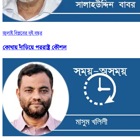
জুলাই বিপ্লবের দুই বছর
কোথায় দাঁড়িয়ে পররাষ্ট্র কৌশল