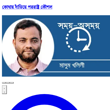
কোথায় দাঁড়িয়ে পররাষ্ট্র কৌশল