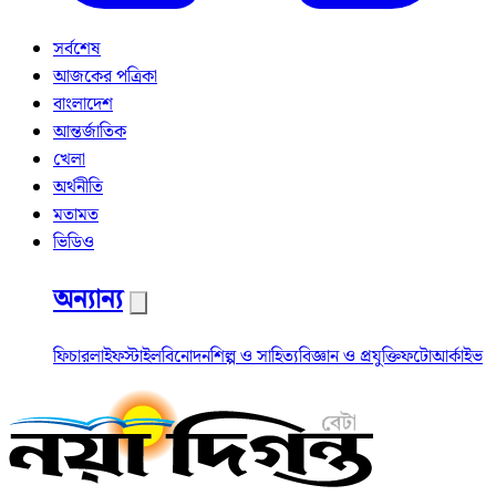
সর্বশেষ
আজকের পত্রিকা
বাংলাদেশ
আন্তর্জাতিক
খেলা
অর্থনীতি
মতামত
ভিডিও
অন্যান্য
ফিচার
লাইফস্টাইল
বিনোদন
শিল্প ও সাহিত্য
বিজ্ঞান ও প্রযুক্তি
ফটো
আর্কাইভ