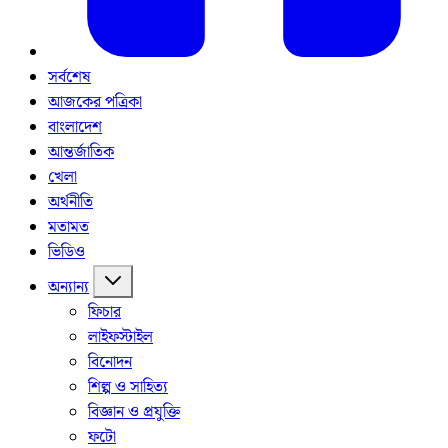
সর্বশেষ
আজকের পত্রিকা
বাংলাদেশ
আন্তর্জাতিক
খেলা
অর্থনীতি
মতামত
ভিডিও
অন্যান্য
ফিচার
লাইফস্টাইল
বিনোদন
শিল্প ও সাহিত্য
বিজ্ঞান ও প্রযুক্তি
ফটো