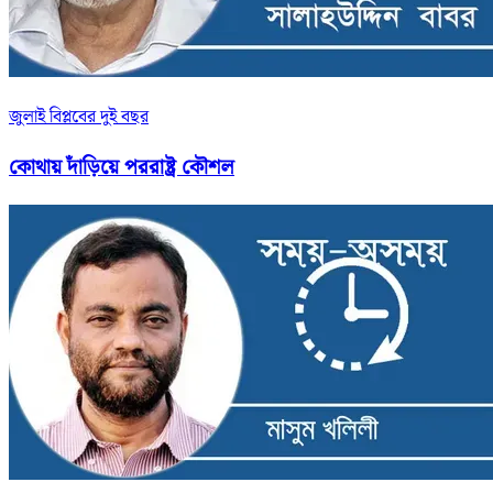
জুলাই বিপ্লবের দুই বছর
কোথায় দাঁড়িয়ে পররাষ্ট্র কৌশল