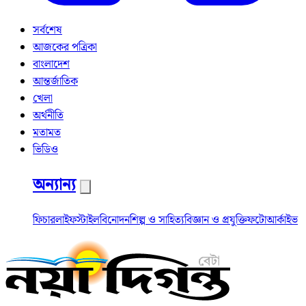
সর্বশেষ
আজকের পত্রিকা
বাংলাদেশ
আন্তর্জাতিক
খেলা
অর্থনীতি
মতামত
ভিডিও
অন্যান্য
ফিচার
লাইফস্টাইল
বিনোদন
শিল্প ও সাহিত্য
বিজ্ঞান ও প্রযুক্তি
ফটো
আর্কাইভ