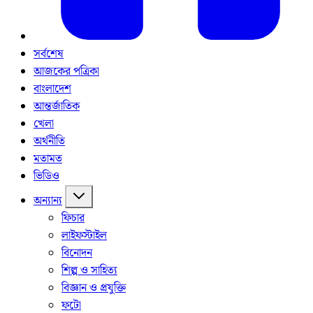
সর্বশেষ
আজকের পত্রিকা
বাংলাদেশ
আন্তর্জাতিক
খেলা
অর্থনীতি
মতামত
ভিডিও
অন্যান্য
ফিচার
লাইফস্টাইল
বিনোদন
শিল্প ও সাহিত্য
বিজ্ঞান ও প্রযুক্তি
ফটো