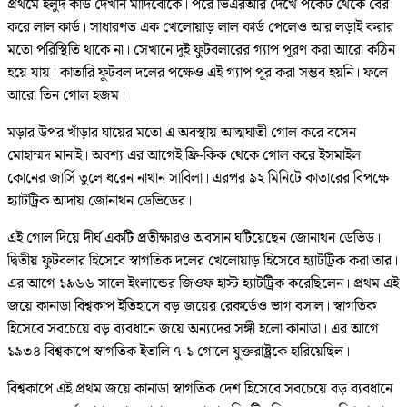
প্রথমে হলুদ কার্ড দেখান মাদিবোকে। পরে ভিএরআর দেখে পকেট থেকে বের
করে লাল কার্ড। সাধারণত এক খেলোয়াড় লাল কার্ড পেলেও আর লড়াই করার
মতো পরিস্থিতি থাকে না। সেখানে দুই ফুটবলারের গ্যাপ পূরণ করা আরো কঠিন
হয়ে যায়। কাতারি ফুটবল দলের পক্ষেও এই গ্যাপ পূর করা সম্ভব হয়নি। ফলে
আরো তিন গোল হজম।
মড়ার উপর খাঁড়ার ঘায়ের মতো এ অবস্থায় আত্মঘাতী গোল করে বসেন
মোহাম্মদ মানাই। অবশ্য এর আগেই ফ্রি-কিক থেকে গোল করে ইসমাইল
কোনের জার্সি তুলে ধরেন নাথান সাবিলা। এরপর ৯২ মিনিটে কাতারের বিপক্ষে
হ্যাটট্রিক আদায় জোনাথন ডেভিডের।
এই গোল দিয়ে দীর্ঘ একটি প্রতীক্ষারও অবসান ঘটিয়েছেন জোনাথন ডেভিড।
দ্বিতীয় ফুটবলার হিসেবে স্বাগতিক দলের খেলোয়াড় হিসেবে হ্যাটট্রিক করা তার।
এর আগে ১৯৬৬ সালে ইংলান্ডের জিওফ হাস্ট হ্যাটট্রিক করেছিলেন। প্রথম এই
জয়ে কানাডা বিশ্বকাপ ইতিহাসে বড় জয়ের রেকর্ডেও ভাগ বসাল। স্বাগতিক
হিসেবে সবচেয়ে বড় ব্যবধানে জয়ে অন্যদের সঙ্গী হলো কানাডা। এর আগে
১৯৩৪ বিশ্বকাপে স্বাগতিক ইতালি ৭-১ গোলে যুক্তরাষ্ট্রকে হারিয়েছিল।
বিশ্বকাপে এই প্রথম জয়ে কানাডা স্বাগতিক দেশ হিসেবে সবচেয়ে বড় ব্যবধানে