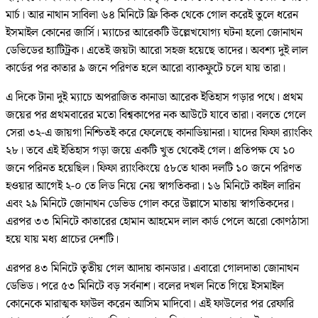
মার্চ। আর নাথান সাবিলা ৬৪ মিনিটে ফ্রি কিক থেকে গোল করেই তুলে ধরেন
ইসমাইল কোনের জার্সি। ম্যাচের আরেকটি উল্লেখযোগ্য ঘটনা হলো জোনাথন
ডেভিডের হ্যাটিট্রক। এতেই জয়টা আরো সহজ হয়েছে তাদের। অবশ্য দুই লাল
কার্ডের পর কাতার ৯ জনে পরিণত হলে আরো ব্যাকফুটে চলে যায় তারা।
এ দিকে টানা দুই ম্যাচে অপরাজিত কানাডা আরেক ইতিহাস গড়ার পথে। প্রথম
জয়ের পর প্রথমবারের মতো বিশ্বকাপের নক আউটে যাবে তারা। বলতে গেলে
সেরা ৩২-এ জায়গা নিশ্চিতই করে ফেলেছে কানাডিয়ানরা। যাদের ফিফা র‌্যাংকিং
২৮। তবে এই ইতিহাস গড়া জয়ে একটি খুত থেকেই গেল। প্রতিপক্ষ যে ১০
জনে পরিনত হয়েছিল। ফিফা র‌্যাংকিংয়ে ৫৮তে থাকা দলটি ১০ জনে পরিণত
হওয়ার আগেই ২-০ তে লিড নিয়ে নেয় স্বাগতিকরা। ১৬ মিনিটে কাইল লারিন
এবং ২৯ মিনিটে জোনাথন ডেভিড গোল করে উল্লাসে মাতায় স্বাগতিকদের।
এরপর ৩৩ মিনিটে কাতারের হোমান আহমেদ লাল কার্ড পেলে অরো কোণঠাসা
হয়ে যায় মধ্য প্রাচের দেশটি।
এরপর ৪৩ মিনিটে তৃতীয় গেল আদায় কানডার। এবারো গোলদাতা জোনাথন
ডেভিড। পরে ৫৩ মিনিটে বড় সর্বনাশ। বলের দখল নিতে গিয়ে ইসমাইল
কোনেকে মারাত্মক ফাউল করেন আসিম মাদিবো। এই ফাউলের পর রেফারি