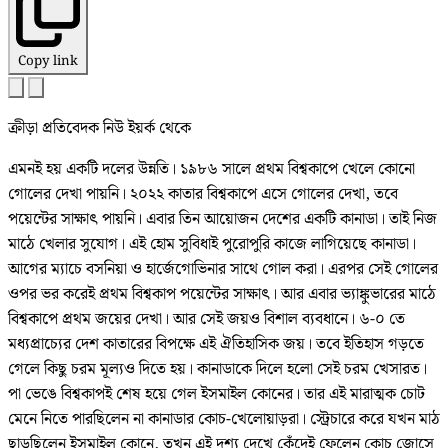
Copy link
ক্রীড়া প্রতিবেদক নিউ ইয়র্ক থেকে
এমনই হয় একটি দলের উন্নতি। ১৯৮৬ সালে প্রথম বিশ্বকাপে খেলে কোনো
গোলের দেখা পায়নি। ২০২২ কাতার বিশ্বকাপে এসে গোলের দেখা, তবে
পয়েন্টের সাক্ষাৎ পায়নি। এবার তিন আয়োজন দেশের একটি কানাডা। তাই নিজ
মাঠে খেলার সুযোগ। এই হোম সুবিধাই পুরোপুরি কাজে লাগিয়েছে কানাডা।
আগের ম্যাচে বসনিয়া ও হার্জেগোভিনার সাথে গোল করা। এরপর সেই গোলের
ওপর ভর করেই প্রথম বিশ্বকাপ পয়েন্টের সাক্ষাৎ। আর এবার ভ্যাঙ্কুভারের মাঠে
বিশ্বকাপে প্রথম জয়ের দেখা। আর সেই জয়ও বিশাল ব্যবধানে। ৬-০ তে
মধ্যপ্রাচ্যের দেশ কাতারের বিপক্ষে এই ঐতিহাসিক জয়। তবে ইতিহাস গড়তে
গেলে কিছু চরম মূল্যও দিতে হয়। কানাডাকে দিলে হলো সেই চরম খেসারত।
পা ভেঙে বিশ্বকাপই শেষ হয়ে গেল ইসমাইল কোনের। তার এই মারাত্মক চোট
মেনে নিতে পারছিলেন না কানাডার কোচ-খেলোয়াড়রা। স্ট্রেচারে করে যখন মাঠ
ছাড়ছিলেন ইসমাইল কোনে, তখন এই দৃশ্য দেখে কেঁদেই ফেলেন কোচ জোসে