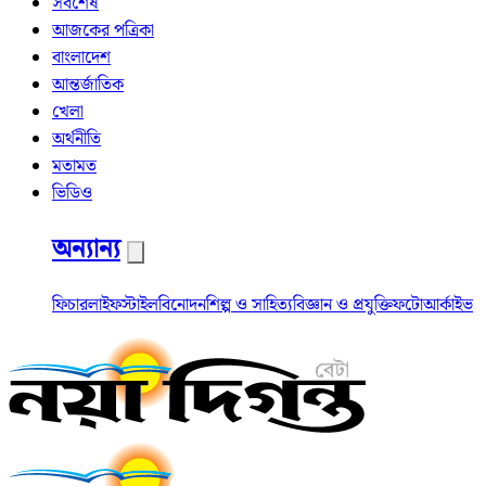
সর্বশেষ
আজকের পত্রিকা
বাংলাদেশ
আন্তর্জাতিক
খেলা
অর্থনীতি
মতামত
ভিডিও
অন্যান্য
ফিচার
লাইফস্টাইল
বিনোদন
শিল্প ও সাহিত্য
বিজ্ঞান ও প্রযুক্তি
ফটো
আর্কাইভ