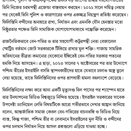
প্রশাসন, পুলিশ ও কারাকর্তৃপক্ষের একটি বড় অংশের প্রচ্ছন্ন সহযোগিতাতেই
তিনি নিজের চরমপন্থী এজেন্ডা বাস্তবায়ন করছেন। ২০২২ সালে দায়িত্ব নেয়ার
পর থেকেই তিনি পুলিশ ও কারাগারের ওপর একচ্ছত্র নিয়ন্ত্রণ প্রতিষ্ঠা করেছেন।
ফিলিস্তিনি বন্দীদের অনাহারে রাখা, নির্যাতন এবং এমনকি যৌন হেনস্তার মতো
নিষ্ঠুরতার পক্ষেও তিনি সামাজিক যোগাযোগমাধ্যমে দম্ভোক্তি করেছেন।
রাজনৈতিকভাবে বেন-গভির ও তার সহযোগী কট্টরপন্থী নেতা বেজালেল
স্মোট্রিচ বর্তমান জোট সরকারকে টিকিয়ে রাখার মূল শক্তি। গাজায় সামরিক
অভিযানের তীব্রতা কমানোর যেকোনো ইঙ্গিতেই বেন-গভির সরকার পতনের
হুমকি দিয়ে আসছেন। এ ছাড়া, ২০২৩ সালের ৭ অক্টোবরের পর তার উদ্যোগে
পশ্চিম তীরের ইসরাইলি বসতি স্থাপনকারীদের হাতে যেভাবে ঢালাও অস্ত্র তুলে
দেয়া হয়েছে, তাতে ফিলিস্তিনিদের ওপর প্রাণঘাতী হামলা বহুলাংশে বেড়েছে।
ফিলিস্তিনিদের লক্ষ্য করে আনা একটি মৃত্যুদণ্ড বিল পাসের পর শ্যাম্পেন হাতে
তার উদযাপনের ভিডিও বিশ্বজুড়ে নিন্দিত হয়েছে। ইসরাইল সরকারের সাবেক
উপদেষ্টা ড্যানিয়েল লেভি বিষয়টিকে আরো গভীরভাবে দেখার আহ্বান জানিয়ে
বলেন, আন্তর্জাতিক সমাজ কেবল বেন-গভিরের বাচনভঙ্গি ও ভিডিও নিয়ে
ব্যস্ত, কিন্তু গাজা, পশ্চিম তীর বা লেবাননে ইসরাইলের মূল নীতি ও বন্দীদের
ওপর চলমান নির্যাতন নিয়ে আসল প্রশ্নগুলো এড়িয়ে যাওয়া হচ্ছে।