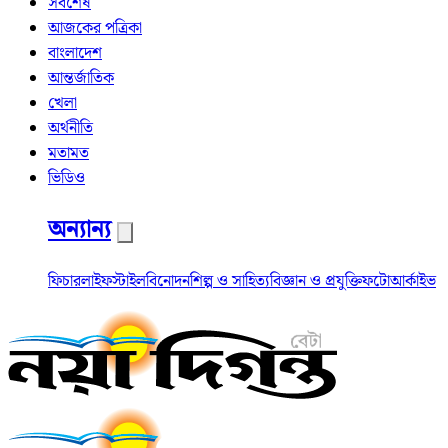
সর্বশেষ
আজকের পত্রিকা
বাংলাদেশ
আন্তর্জাতিক
খেলা
অর্থনীতি
মতামত
ভিডিও
অন্যান্য
ফিচার
লাইফস্টাইল
বিনোদন
শিল্প ও সাহিত্য
বিজ্ঞান ও প্রযুক্তি
ফটো
আর্কাইভ