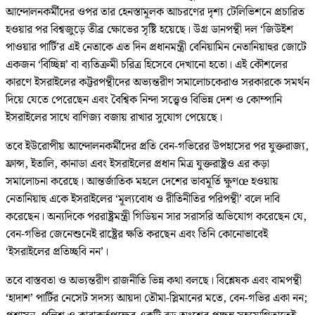
আন্দোলনকর্মীদের ওপর তার হেনস্তামূলক আচরণের দৃশ্য টেলিভিশনে প্রচারিত
হওয়ার পর বিশ্বজুড়ে তীব্র ক্ষোভের সৃষ্টি হয়েছে। উগ্র ডানপন্থী দল ‘জিউইশ
পাওয়ার পার্টি’র এই নেতাকে এত দিন প্রধানমন্ত্রী বেনিয়ামিন নেতানিয়াহুর জোটে
একজন ‘বিচ্ছিন্ন’ বা ব্যতিক্রমী চরিত্র হিসেবে দেখানো হতো। এই কৌশলের
কারণে ইসরাইলের কট্টরপন্থীদের অভ্যন্তরীণ সমালোচকেরাও সরকারকে সমর্থন
দিয়ে যেতে পেরেছেন এবং বৈশ্বিক নিন্দা সত্ত্বেও বিভিন্ন দেশ ও কোম্পানি
ইসরাইলের সাথে বাণিজ্য বজায় রাখার সুযোগ পেয়েছে।
তবে ইউরোপীয় আন্দোলনকর্মীদের প্রতি বেন-গভিরের উপহাসের পর যুক্তরাজ্য,
ফ্রান্স, ইতালি, কানাডা এবং ইসরাইলের প্রধান মিত্র যুক্তরাষ্ট্রও এর কড়া
সমালোচনা করেছে। আন্তর্জাতিক মহলে দেশের ভাবমূর্তি ক্ষুণœ হওয়ায়
নেতানিয়াহু একে ইসরাইলের ‘মূল্যবোধ ও রীতিনীতির পরিপন্থী’ বলে দাবি
করেছেন। অন্যদিকে পররাষ্ট্রমন্ত্রী গিডিয়ন সার সরাসরি অভিযোগ করেছেন যে,
বেন-গভির জেনেশুনেই রাষ্ট্রের ক্ষতি করছেন এবং তিনি কোনোভাবেই
‘ইসরাইলের প্রতিচ্ছবি নন’।
তবে বাস্তবতা ও অভ্যন্তরীণ রাজনীতি ভিন্ন কথা বলছে। বিশ্লেষক এবং বামপন্থী
‘হাদাশ’ পার্টির নেসেট সদস্য আয়দা তৌমা-স্লিমানের মতে, বেন-গভির একা নন;