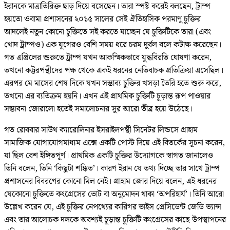
ইরানকে মাত্রাতিরিক্ত ছাড় দিয়ে বসেছেন। তারা স্পষ্ট করেই বলছেন, ট্রাম্প
হয়তো ওবামা প্রশাসনের ২০১৫ সালের সেই ঐতিহাসিক পরমাণু চুক্তির
আদলেই নতুন কোনো চুক্তিতে সই করতে যাচ্ছেন যে চুক্তিটিকে তারা (এবং
খোদ ট্রাম্পও) এক যুগেরও বেশি সময় ধরে চরম দুর্বল বলে কটাক্ষ করেছেন।
গত এপ্রিলের শুরুতে ট্রাম্প যখন আকস্মিকভাবে যুদ্ধবিরতি ঘোষণা করেন,
তখনো কট্টরপন্থীদের পক্ষ থেকে একই ধরনের নেতিবাচক প্রতিক্রিয়া এসেছিল।
এরপর মে মাসের শেষ দিকে যখন সম্ভাব্য চুক্তির খসড়া তৈরি হতে শুরু করে,
তখনো এর ব্যতিক্রম হয়নি। এখন এই প্রাথমিক চুক্তিটি চূড়ান্ত রূপ পাওয়ার
সম্ভাবনা জোরালো হতেই সমালোচনার সুর আরো তীব্র হয়ে উঠেছে।
গত রোববার সাউথ ক্যারোলিনার ইসরাইলপন্থী সিনেটর লিন্ডসে গ্রাহাম
সামাজিক যোগাযোগমাধ্যম এক্সে একটি পোস্ট দিয়ে এই বিতর্কের সূচনা করেন,
যা ছিল বেশ ইঙ্গিতপূর্ণ। প্রাথমিক একটি চুক্তির উদ্যোগকে স্বাগত জানালেও
তিনি বলেন, তিনি ‘কিছুটা শঙ্কিত’। কারণ ইরান যে তথ্য দিচ্ছে তার সাথে ট্রাম্প
প্রশাসনের বিবরণের কোনো মিল নেই। গ্রাহাম জোর দিয়ে বলেন, এই ধরনের
যেকোনো চুক্তিতে কংগ্রেসের ভোট বা অনুমোদন থাকা ‘অপরিহার্য’। তিনি আরো
উল্লেখ করেন যে, এই চুক্তির নেপথ্যের কারিগর ভাইস প্রেসিডেন্ট জেডি ভ্যান্স
এবং তার আলোচক দলকে অবশ্যই চূড়ান্ত চুক্তিটি কংগ্রেসের কাছে উপস্থাপনের