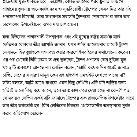
প্রক্রিয়ায় যুক্ত থাকতে হবে। উল্লেখ্য, জেডি ভ্যান্সের পররাষ্ট্রনীতি লিন্ডসে
গ্রাহামের তুলনায় অনেকটাই নরম ও যুদ্ধবিরোধী। ট্রাম্পের যেসব মিত্র তার এই
পদক্ষেপের বিরোধী, তারা সাধারণত সরাসরি ট্রাম্পকে দোষারোপ না করে তার
চারপাশের উপদেষ্টাদের ওপর দায় চাপাচ্ছেন।
ফক্স নিউজের প্রভাবশালী উপস্থাপক এবং এই যুদ্ধের কট্টর সমর্থক মার্ক
লেভিনও রোববার তীব্র আপত্তি জানান, যখন শান্তি আলোচনার মাঝেই ট্রাম্প
লেবাননে হিজবুল্লাহকে লক্ষ্যবস্তু করার কারণে ইসরাইলের সমালোচনা করেন।
এর পর থেকেই তিনি ক্রমাগত প্রশ্ন তুলছেন, ট্রাম্প প্রশাসন কেন চুক্তির মূল
খসড়াটি প্রকাশ্যে আনছে না। লেভিন বলেন, ‘আমি কয়েক দিন ধরেই জানতে
চাচ্ছি, দেশের সাধারণ মানুষ কেন এই ছাইপাঁশ এমওইউ দেখতে পাচ্ছে না?
সত্যি বলতে, আমি আগে কখনো এমন কিছু দেখিনি। এটি যদি শান্তির জন্য
সত্যিই ভালো কিছু বয়ে আনে, তবে তা প্রকাশ করে দেয়া হচ্ছে না কেন?’ গত
সোমবারও লেভিন একই দাবি জানালে ট্রাম্পের এক রাজনৈতিক উপদেষ্টার সাথে
তার তীব্র তর্কাতর্কি হয়, যিনি লেভিনের বিরুদ্ধে প্রেসিডেন্টের অবস্থানকে দুর্বল
করার অভিযোগ তোলেন।