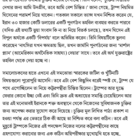
এই রূপরেখাটি ওবামার চুক্তির মতোই দেখাচ্ছে। তিনি বলেন, ‘চুক্তির বিস্তারিত
দেখার জন্য আমি উদগ্রীব, তবে আমি বেশ চিন্তিত।’ জানা গেছে, ট্রাম্প নিয়মিত
থিসেনের পরামর্শ নিয়ে থাকেন। গতকাল সকালে ভ্যান্স যখন নিশ্চিত করেন যে,
ইরান ৩০ হাজার কোটি ডলারের একটি পুনর্গঠন তহবিল ব্যবহার করতে পারবে
(যদিও এই তথ্যটি ভুয়া সংবাদ কি না তা নিয়ে বিতর্ক চলছে), তখন থিসেন এই
বিপুল অর্থকে একটি ‘বিপর্যয়’ বলে অভিহিত করেন। তিনি বিষয়টিকে তুলনা
করেছেন ‘নাৎসিরা যখন ক্ষমতায় ছিল, তখন জার্মানি পুনর্গঠনের জন্য ‘মার্শাল
প্ল্যান’ (আমেরিকান অর্থনৈতিক সাহায্য) দেয়ার’ সাথে। তবে এই অর্থ যুক্তরাষ্ট্রের
তহবিল থেকে দেয়া হচ্ছে না।
সমালোচকদের হাতে এখনো এই সমঝোতা স্মারকের জটিল ও খুঁটিনাটি
বিষয়গুলো পুরোপুরি আসেনি। তবে এটা বেশ কিছুদিন ধরেই স্পষ্ট যে, ট্রাম্প যে
পথে এগোচ্ছিলেন তা নিয়ে কট্টরপন্থীরা চিন্তিত ছিলেন। ট্রাম্পের আর যুদ্ধে
ফেরার কোনো ইচ্ছা নেই এবং তিনি দ্রুত এই অধ্যায়ের সমাপ্তি চেয়েছিলেন আর
তার এই মনোভাবই ইরানকে শক্ত অবস্থানে থেকে নিজেদের সুবিধাজনক চুক্তির
জন্য অপেক্ষা করার সুযোগ করে দিয়েছে। চুক্তির মূল লিখিত পাঠ্য প্রকাশ না
হওয়া পর্যন্ত এর ভেতরে ঠিক কী আছে তা নিশ্চিত করে বলা কঠিন। তবে এই
মুহূর্তে ট্রাম্পকে নিজের এই পদক্ষেপ নিজের দলের কট্টরপন্থীদের কাছে
গ্রহণযোগ্য করানোর জন্য এক কঠিন অগ্নিপরীক্ষার মুখোমুখি হতে হচ্ছে,