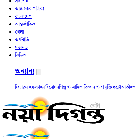
সর্বশেষ
আজকের পত্রিকা
বাংলাদেশ
আন্তর্জাতিক
খেলা
অর্থনীতি
মতামত
ভিডিও
অন্যান্য
ফিচার
লাইফস্টাইল
বিনোদন
শিল্প ও সাহিত্য
বিজ্ঞান ও প্রযুক্তি
ফটো
আর্কাইভ