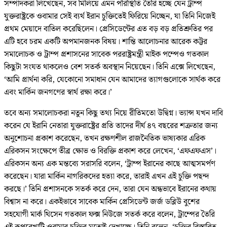
সম্পাদকরা লিখেছেন, সব মিলিয়ে এমন পরিস্থিতি তৈরি হচ্ছে যেন ট্রাম্প
যুক্তরাষ্ট্রকে ওবামার সেই ব্যর্থ ইরান চুক্তিতেই ফিরিয়ে নিচ্ছেন, যা তিনি নিজেই
প্রথম মেয়াদে বাতিল করেছিলেন। প্রেসিডেন্টের এত বড় বড় প্রতিশ্রুতির পর
এটি হবে চরম একটি অপমানজনক বিষয়। শান্তি আলোচনার আরেক কট্টর
সমালোচক ও ট্রাম্প প্রশাসনের সাবেক পররাষ্ট্রমন্ত্রী মাইক পম্পেও গতকাল
কিছুটা সংযত থাকলেও বেশ সতর্ক অবস্থান নিয়েছেন। তিনি এক্সে লিখেছেন,
‘আমি প্রার্থনা করি, যেকোনো সমাধান যেন আমাদের ত্যাগগুলোকে সার্থক করে
এবং মার্কিন জনগণের স্বার্থ রক্ষা করে।’
তবে অন্য সমালোচকরা নতুন কিছু তথ্য নিয়ে রীতিমতো উদ্বিগ্ন। ভ্যান্স যখন দাবি
করেন যে ইরানি নেতারা যুক্তরাষ্ট্রের প্রতি তাদের দীর্ঘ ৪৭ বছরের শত্রুতার জন্য
অনুশোচনা প্রকাশ করেছেন, তখন রক্ষণশীল রাজনৈতিক ভাষ্যকার এরিক
এরিকসন সংক্ষেপে তীব্র ক্ষোভ ও বিরক্তি প্রকাশ করে লেখেন, ‘এফএফএস’।
এরিকসন অন্য এক মন্তব্যে সরাসরি বলেন, ‘ট্রাম্প ইরানের কাছে আত্মসমর্পণ
করেছেন। যারা মার্কিন নাগরিকদের হত্যা করে, তারাই এখন এই চুক্তি পছন্দ
করছে।’ তিনি প্রশাসনকে সতর্ক করে দেন, তারা যেন অন্ধভাবে ইরানের কথায়
বিশ্বাস না করে। একইভাবে সাবেক মার্কিন প্রেসিডেন্ট জর্জ ডব্লিউ বুশের
সহযোগী মার্ক থিসেন গতকাল ফক্স নিউজে সতর্ক করে বলেন, ট্রাম্পের তৈরি