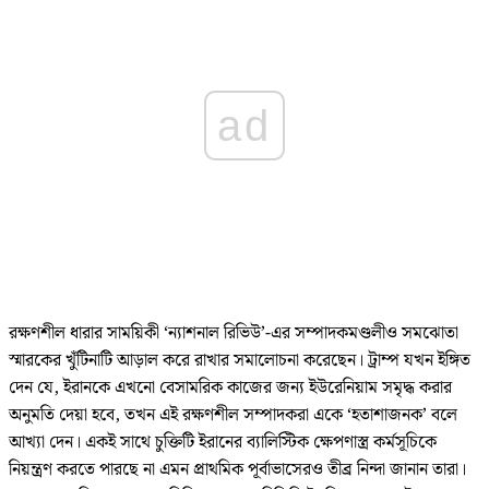
ad
রক্ষণশীল ধারার সাময়িকী ‘ন্যাশনাল রিভিউ’-এর সম্পাদকমণ্ডলীও সমঝোতা
স্মারকের খুঁটিনাটি আড়াল করে রাখার সমালোচনা করেছেন। ট্রাম্প যখন ইঙ্গিত
দেন যে, ইরানকে এখনো বেসামরিক কাজের জন্য ইউরেনিয়াম সমৃদ্ধ করার
অনুমতি দেয়া হবে, তখন এই রক্ষণশীল সম্পাদকরা একে ‘হতাশাজনক’ বলে
আখ্যা দেন। একই সাথে চুক্তিটি ইরানের ব্যালিস্টিক ক্ষেপণাস্ত্র কর্মসূচিকে
নিয়ন্ত্রণ করতে পারছে না এমন প্রাথমিক পূর্বাভাসেরও তীব্র নিন্দা জানান তারা।