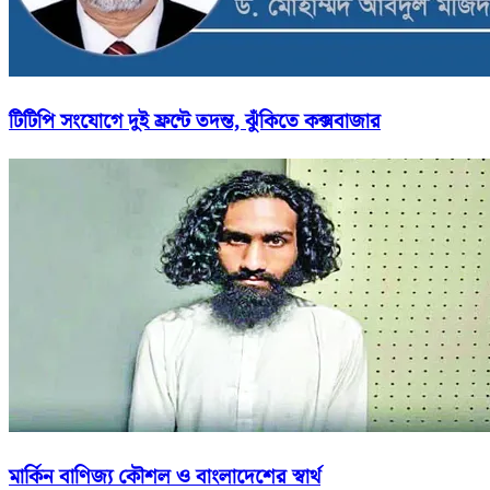
টিটিপি সংযোগে দুই ফ্রন্টে তদন্ত, ঝুঁকিতে কক্সবাজার
মার্কিন বাণিজ্য কৌশল ও বাংলাদেশের স্বার্থ