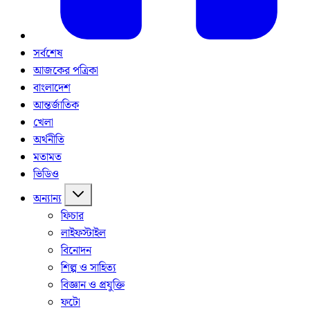
সর্বশেষ
আজকের পত্রিকা
বাংলাদেশ
আন্তর্জাতিক
খেলা
অর্থনীতি
মতামত
ভিডিও
অন্যান্য
ফিচার
লাইফস্টাইল
বিনোদন
শিল্প ও সাহিত্য
বিজ্ঞান ও প্রযুক্তি
ফটো