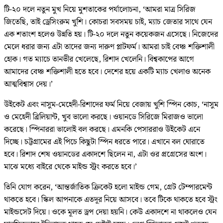
টি-২০ দলে নতুন মুখ নিয়ে মুশতাকের পর্যালোচনা, ‘আমরা মাত্র সিরিজ
জিতেছি, তাই ড্রেসিংরুম খুশি। কোচরা সবসময় চাই, ম্যাচ জেতার সাথে যেন
এক শতাংশ হলেও উন্নতি হয়। টি-২০ দলে নতুন কয়েকজন এসেছে। নিজেদের
মেলে ধরার জন্য এটা তাদের জন্য দারুণ প্লাটফর্ম। আমরা চাই বেঞ্চ শক্তিশালী
হোক। গত ম্যাচে তানভীর খেলেছে, রিশাদ খেলেনি। বিশ্বকাপের আগে
আমাদের বেঞ্চ শক্তিশালী হতে হবে। দেশের হয়ে একটি ম্যাচ খেলাও অনেক
আত্মবিশ্বাস দেয়।’
উইকেট এবং নাসুম-মেহেদী-রিশাদের ফর্ম নিয়ে বেজায় খুশি স্পিন কোচ, ‘নাসুম
ও মেহেদী ব্রিলিয়ান্ট, খুব ভালো করছে। ওয়ানডে সিরিজে মিরাজও ভালো
করেছে। স্পিনাররা ভালোই বল করছে। এমনকি পেসাররাও উইকেট এনে
দিচ্ছে। চট্টগ্রামের এই পিচে কিছুটা স্পিন ধরতে পারে। এখানে বল ঘোরাতে
হবে। রিশাদ শেষ ওয়ানডের একাদশে ছিলেন না, এটা ওর প্রগ্রেসের অংশ।
মাঝে মধ্যে বাইরে থেকে মাইন্ড স্ট্রং করতে হবে।’
তিনি যোগ করেন, ‘আন্তর্জাতিক ক্রিকেট হলো মাইন্ড গেম, গ্রেট টেম্পারমেন্ট
থাকতে হবে। স্কিল আপনাকে এতদূর নিয়ে আসবে। তবে টিকে থাকতে হবে স্ট্রং
মাইন্ডসেট দিয়ে। ওকে মূলত ড্রপ দেয়া হয়নি। কেউ একাদশে না থাকলেও যেন