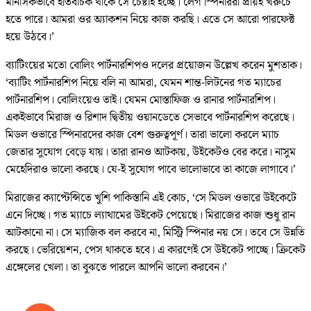
মানসিকভাবে ইতিবাচক থাকে সে চেষ্টাই হচ্ছে। লেগ স্পিনাররা প্রায়ই খরুচে
হতে পারে। আমরা ওর অ্যাকশন নিয়ে কাজ করছি। এতে সে আরো পারফেক্ট
হয়ে উঠবে।’
ব্যাটিংয়ের মতো বোলিং পার্টনারশিপও দলের প্রয়োজন উল্লেখ করেন মুশতাক।
‘ব্যাটিং পার্টনারশিপ নিয়ে বলি না আমরা, যেমন শান্ত-লিটনের গত ম্যাচের
পার্টনারশিপ। বোলিংয়েও তাই। যেমন মোস্তাফিজ ও রানার পার্টনারশিপ।
একইভাবে মিরাজ ও রিশাদ দ্বিতীয় ওয়ানডেতে সেভাবে পার্টনারশিপ করেছে।
মিডল ওভারে স্পিনারদের কাজ বেশ গুরুত্বপূর্ণ। তারা ভালো করলে ম্যাচ
জেতার সুযোগ বেড়ে যায়। তারা রানও আটকায়, উইকেটও বের করে। নাসুম
মেহেদিরাও ভালো করছে। যে-ই সুযোগ পাবে ভালোভাবে তা কাজে লাগাবে।’
মিরাজের ক্যাপ্টেন্সিতে খুশি পাকিস্তানি এই কোচ, ‘সে মিডল ওভারে উইকেটে
এনে দিচ্ছে। গত ম্যাচে ল্যাথামের উইকেট পেয়েছে। মিরাজের কাজ শুধু রান
আটকানো না। সে ম্যাজিক বল করবে না, মিস্ট্রি স্পিনার নয় সে। তবে সে উন্নতি
করছে। ভেরিয়েশন, পেস থাকতে হবে। এ কারণেই সে উইকেট পাচ্ছে। ক্রিকেট
এঙ্গেলের খেলা। তা বুঝতে পারলে আপনি ভালো করবেন।’