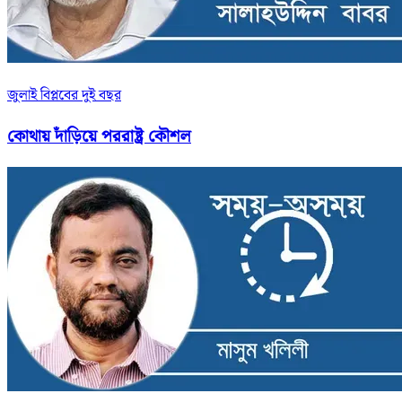
জুলাই বিপ্লবের দুই বছর
কোথায় দাঁড়িয়ে পররাষ্ট্র কৌশল