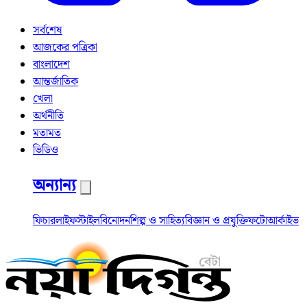
সর্বশেষ
আজকের পত্রিকা
বাংলাদেশ
আন্তর্জাতিক
খেলা
অর্থনীতি
মতামত
ভিডিও
অন্যান্য
ফিচার
লাইফস্টাইল
বিনোদন
শিল্প ও সাহিত্য
বিজ্ঞান ও প্রযুক্তি
ফটো
আর্কাইভ