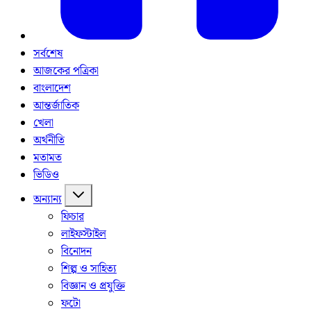
সর্বশেষ
আজকের পত্রিকা
বাংলাদেশ
আন্তর্জাতিক
খেলা
অর্থনীতি
মতামত
ভিডিও
অন্যান্য
ফিচার
লাইফস্টাইল
বিনোদন
শিল্প ও সাহিত্য
বিজ্ঞান ও প্রযুক্তি
ফটো