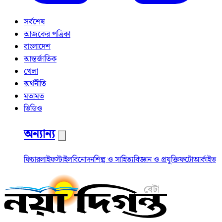
সর্বশেষ
আজকের পত্রিকা
বাংলাদেশ
আন্তর্জাতিক
খেলা
অর্থনীতি
মতামত
ভিডিও
অন্যান্য
ফিচার
লাইফস্টাইল
বিনোদন
শিল্প ও সাহিত্য
বিজ্ঞান ও প্রযুক্তি
ফটো
আর্কাইভ