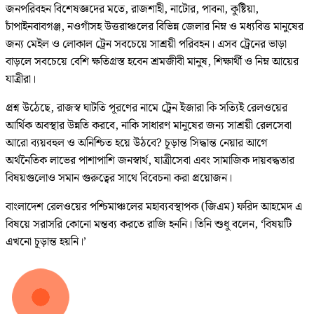
জনপরিবহন বিশেষজ্ঞদের মতে, রাজশাহী, নাটোর, পাবনা, কুষ্টিয়া,
চাঁপাইনবাবগঞ্জ, নওগাঁসহ উত্তরাঞ্চলের বিভিন্ন জেলার নিম্ন ও মধ্যবিত্ত মানুষের
জন্য মেইল ও লোকাল ট্রেন সবচেয়ে সাশ্রয়ী পরিবহন। এসব ট্রেনের ভাড়া
বাড়লে সবচেয়ে বেশি ক্ষতিগ্রস্ত হবেন শ্রমজীবী মানুষ, শিক্ষার্থী ও নিম্ন আয়ের
যাত্রীরা।
প্রশ্ন উঠেছে, রাজস্ব ঘাটতি পূরণের নামে ট্রেন ইজারা কি সত্যিই রেলওয়ের
আর্থিক অবস্থার উন্নতি করবে, নাকি সাধারণ মানুষের জন্য সাশ্রয়ী রেলসেবা
আরো ব্যয়বহুল ও অনিশ্চিত হয়ে উঠবে? চূড়ান্ত সিদ্ধান্ত নেয়ার আগে
অর্থনৈতিক লাভের পাশাপাশি জনস্বার্থ, যাত্রীসেবা এবং সামাজিক দায়বদ্ধতার
বিষয়গুলোও সমান গুরুত্বের সাথে বিবেচনা করা প্রয়োজন।
বাংলাদেশ রেলওয়ের পশ্চিমাঞ্চলের মহাব্যবস্থাপক (জিএম) ফরিদ আহমেদ এ
বিষয়ে সরাসরি কোনো মন্তব্য করতে রাজি হননি। তিনি শুধু বলেন, ‘বিষয়টি
এখনো চূড়ান্ত হয়নি।’