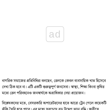
ad
নাগরিক সমাজের প্রতিনিধিরা বলছেন, রেলকে কেবল ব্যবসায়িক খাত হিসেবে
দেখা ঠিক হবে না। এটি একটি গুরুত্বপূর্ণ জনসেবা। স্বাস্থ্য, শিক্ষা কিংবা কৃষির
মতো রেল পরিবহনেও জনস্বার্থকে অগ্রাধিকার দেয়া প্রয়োজন।
বিশ্লেষকদের মতে, বেসরকারি অপারেটরদের হাতে আরো ট্রেন গেলে কয়েকটি
ঝুঁকি তৈরি হতে পারে। এর মধ্যে সবচেয়ে বড় উদ্বেগ ভাড়া বৃদ্ধি। অতীতে