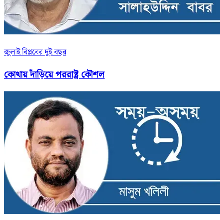
জুলাই বিপ্লবের দুই বছর
কোথায় দাঁড়িয়ে পররাষ্ট্র কৌশল