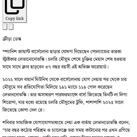
Copy link
ক্রীড়া ডেস্ক
স্প্যানিশ জায়ান্ট বার্সেলোনা ছাড়ার ঘোষণা দিয়েছেন পোল্যান্ডের তারকা
স্ট্রাইকার লেভানোদোভস্কি। চলতি মৌসুম শেষে চুক্তির মেয়াদ শেষ হওয়ার
সাথে সাথে ক্লাব ছাড়বেন ৩৭ বছর বয়সী এই অভিজ্ঞ ফরোয়ার্ড।
২০২২ সালে বায়ার্ন মিউনিখ থেকে বার্সেলোনায় যোগ দেয়ার পর থেকে চার
মৌসুমে সব প্রতিযোগিতা মিলিয়ে ১৯১ ম্যাচে ১১৯ গোল করেছেন
লেভানদোভস্কি। তার অসাধারণ পারফরম্যান্সে বার্সা জিতেছে তিনটি লা লিগা
শিরোপা, যার মধ্যে রয়েছে চলতি মৌসুমের ট্রফি, পাশাপাশি ২০২৫ সালে
জিতেছে কোপা দেল রে।
শনিবার সামাজিক যোগাযোগমাধ্যমে দেয়া এক বার্তায় লেভানডোভস্কি বলেন,
“চার বছর কঠোর পরিশ্রম ও চ্যালেঞ্জে ভরা সময় কাটানোর পর এখন এগিয়ে