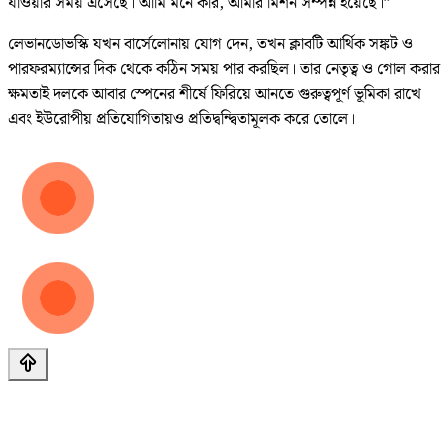
যাওয়ার সময় এসেছে। আমি মনে করি, আমার মিশন সম্পন্ন হয়েছে।”
লেভানডোভস্কি যখন বার্সেলোনায় যোগ দেন, তখন ক্লাবটি আর্থিক সঙ্কট ও
পারফরম্যান্সের দিক থেকে কঠিন সময় পার করছিল। তার নেতৃত্ব ও গোল করার
ক্ষমতাই দলকে আবার স্পেনের শীর্ষে ফিরিয়ে আনতে গুরুত্বপূর্ণ ভূমিকা রাখে
এবং ইউরোপীয় প্রতিযোগিতায়ও প্রতিদ্বন্দ্বিতামূলক করে তোলে।