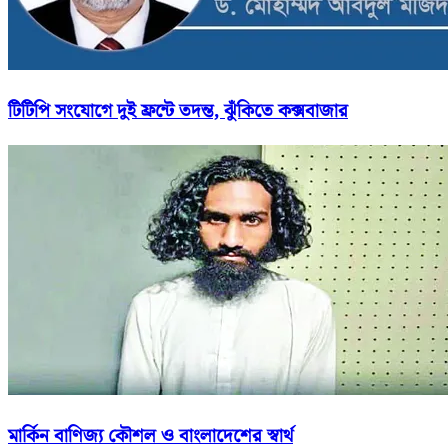
টিটিপি সংযোগে দুই ফ্রন্টে তদন্ত, ঝুঁকিতে কক্সবাজার
মার্কিন বাণিজ্য কৌশল ও বাংলাদেশের স্বার্থ