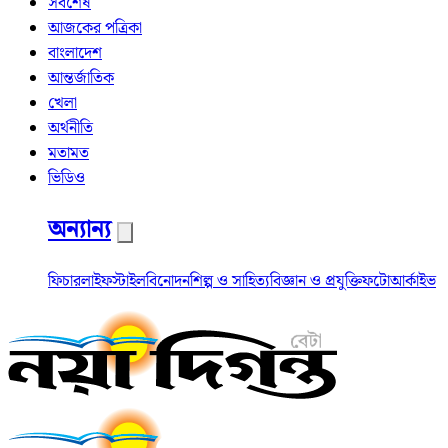
সর্বশেষ
আজকের পত্রিকা
বাংলাদেশ
আন্তর্জাতিক
খেলা
অর্থনীতি
মতামত
ভিডিও
অন্যান্য
ফিচার
লাইফস্টাইল
বিনোদন
শিল্প ও সাহিত্য
বিজ্ঞান ও প্রযুক্তি
ফটো
আর্কাইভ