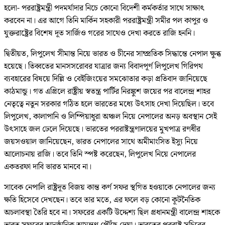
হলো- পররাষ্ট্রমন্ত্রী পদমর্যাদার নিচে কোনো বিদেশী কর্মকর্তার সাথে সাক্ষাৎ
করবেন না। এর আগে তিনি মার্কিন সহকারী পররাষ্ট্রমন্ত্রী সমীর পল কাপুর ও
যুক্তরাষ্ট্রের বিশেষ দূত সার্জিও গরের সাথেও দেখা করতে রাজি হননি।
দ্বিতীয়ত, লিপুলেখ সীমান্ত নিয়ে ভারত ও চীনের সাম্প্রতিক সিদ্ধান্তে নেপাল ক্ষুব্ধ
হয়েছে। তিব্বতের মানসসরোবর যাত্রার জন্য বিবাদপূর্ণ লিপুলেখ গিরিপথ
ব্যবহারের বিষয়ে দিল্লি ও বেইজিংয়ের সমঝোতার কড়া প্রতিবাদ জানিয়েছে
কাঠমান্ডু। গত এপ্রিলে রাষ্ট্রীয় স্বতন্ত্র পার্টির নিরঙ্কুশ জয়ের পর বালেন্দ্র শাহর
নেতৃত্বে নতুন সরকার গঠিত হলে ভারতের মধ্যে উৎসাহ দেখা দিয়েছিল। তবে
লিপুলেখ, কালাপানি ও লিম্পিয়াধুরা অঞ্চল নিয়ে নেপালের অনড় অবস্থান সেই
উৎসাহে জল ঢেলে দিয়েছে। ভারতের পররাষ্টন্ত্রণালয়ের মুখপাত্র রণধীর
জয়সওয়াল জানিয়েছেন, ভারত নেপালের সাথে অমীমাংসিত ইস্যু নিয়ে
আলোচনায় রাজি। তবে তিনি স্পষ্ট করেছেন, লিপুলেখ নিয়ে নেপালের
একতরফা দাবি ভারত মানবে না।
সাবেক নেপালি রাষ্ট্রদূত বিজয় কান্ত কর্ণ সফর স্থগিত হওয়াকে নেপালের জন্য
ক্ষতি হিসেবে দেখছেন। তবে তার মতে, এর ফলে বড় কোনো কূটনৈতিক
অচলাবস্থা তৈরি হবে না। সফরের একটি উদ্দেশ্য ছিল প্রধানমন্ত্রী বালেন্দ্র শাহকে