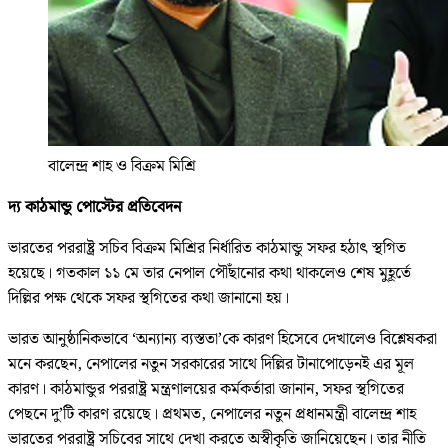
বালেন্দ্র শাহ ও বিক্রম মিশ্রি
দ্য কাঠমান্ডু পোস্টের প্রতিবেদন
ভারতের পররাষ্ট্র সচিব বিক্রম মিশ্রির নির্ধারিত কাঠমান্ডু সফর হঠাৎ স্থগিত
হয়েছে। গতকাল ১১ মে তার নেপাল পৌঁছানোর কথা থাকলেও শেষ মুহূর্তে
দিল্লির পক্ষ থেকে সফর স্থগিতের কথা জানানো হয়।
ভারত আনুষ্ঠানিকভাবে ‘অন্যান্য ব্যস্ততা’কে কারণ হিসেবে দেখালেও বিশ্লেষকরা
মনে করছেন, নেপালের নতুন সরকারের সাথে দিল্লির টানাপোড়েনই এর মূল
কারণ। কাঠমান্ডুর পররাষ্ট্র মন্ত্রণালয়ের কর্মকর্তারা জানান, সফর স্থগিতের
পেছনে দু’টি কারণ রয়েছে। প্রথমত, নেপালের নতুন প্রধানমন্ত্রী বালেন্দ্র শাহ
ভারতের পররাষ্ট্র সচিবের সাথে দেখা করতে অস্বীকৃতি জানিয়েছেন। তার নীতি