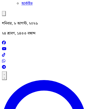
আর্কাইভ
শনিবার, ৮ আগস্ট, ২০২৬
২৪ শ্রাবণ, ১৪৩৩ বঙ্গাব্দ