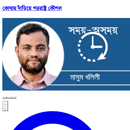
কোথায় দাঁড়িয়ে পররাষ্ট্র কৌশল