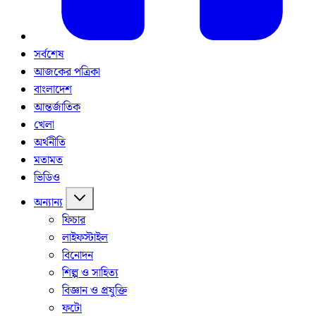
সর্বশেষ
আজকের পত্রিকা
বাংলাদেশ
আন্তর্জাতিক
খেলা
অর্থনীতি
মতামত
ভিডিও
অন্যান্য
ফিচার
লাইফস্টাইল
বিনোদন
শিল্প ও সাহিত্য
বিজ্ঞান ও প্রযুক্তি
ফটো