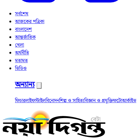
সর্বশেষ
আজকের পত্রিকা
বাংলাদেশ
আন্তর্জাতিক
খেলা
অর্থনীতি
মতামত
ভিডিও
অন্যান্য
ফিচার
লাইফস্টাইল
বিনোদন
শিল্প ও সাহিত্য
বিজ্ঞান ও প্রযুক্তি
ফটো
আর্কাইভ