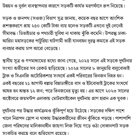
উন্নয়ন ও দুর্বল ব্যবস্থাপনার কারণে সড়কটি কার্যত মরণফাঁদে রূপ নিয়েছে।
সড়ক ও জনপথ (সওজ) বিভাগ সূত্র জানায়, কয়েক বছর আগে আংশিক
প্রশস্তকরণে প্রায় ২৫০ কোটি টাকা ব্যয় হলেও সড়কটি এখনো দুই লেনেই
সীমাবদ্ধ। ডিভাইডার ও পথচারী সুবিধা না থাকায় ঝুঁকি কমেনি। উপরন্তু ঢাকা-
আরিচা মহাসড়কের পাটুরিয়া ঘাটগামী ভারী যানবাহন দূরত্ব কমাতে এই সড়ক
ব্যবহার করায় চাপ আরো বেড়েছে।
স্থানীয় সূত্র ও গণমাধ্যমের তথ্যে জানা গেছে, ২০২৫ সালে এই সড়কে দুর্ঘটনার
সংখ্যা অতীতের সব রেকর্ড ছাড়িয়েছে। ২০২৪ সালের ৮ জানুয়ারি বালুবোঝাই
ট্রাক ও সিএনজি অটোরিকশার সংঘর্ষে একই পরিবারের তিনজন নিহত হন।
একই বছরের ২১ আগস্ট ধল্লার বিন্নাডাঙ্গীতে বাস ও ইটবোঝাই ট্রাকের সংঘর্ষে
আহত হন অন্তত ১২ জন; পরে তিনজনের মৃত্যু হয়। এর আগে ২০২৩ সালের
অক্টোবরে জয়মন্টপ এলাকায় মোটরসাইকেল দুর্ঘটনায় প্রাণ হারান এক যুবক।
দুর্ঘটনার পর উদ্ধার কার্যক্রমও ঝুঁকিপূর্ণ হয়ে উঠেছে। সড়কের দক্ষিণ পাশে
খালে নিরাপদ স্লোপ না থাকায় উদ্ধারকারীদের জীবন ঝুঁকিতে পড়ছে। পাশাপাশি
জেলা পরিষদের মালিকানাধীন জায়গা লিজ দিয়ে গড়ে ওঠা দোকানপাট সড়ক
সংকুচিত করছে বলে অভিযোগ রয়েছে।