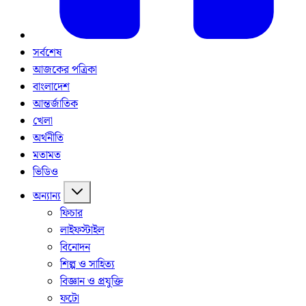
সর্বশেষ
আজকের পত্রিকা
বাংলাদেশ
আন্তর্জাতিক
খেলা
অর্থনীতি
মতামত
ভিডিও
অন্যান্য
ফিচার
লাইফস্টাইল
বিনোদন
শিল্প ও সাহিত্য
বিজ্ঞান ও প্রযুক্তি
ফটো