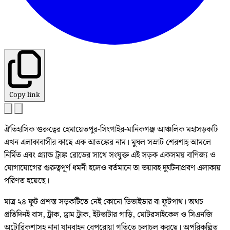
Copy link
ঐতিহাসিক গুরুত্বের হেমায়েতপুর-সিংগাইর-মানিকগঞ্জ আঞ্চলিক মহাসড়কটি
এখন এলাকাবাসীর কাছে এক আতঙ্কের নাম। মুঘল সম্রাট শেরশাহ্ আমলে
নির্মিত এবং গ্র্যান্ড ট্রাঙ্ক রোডের সাথে সংযুক্ত এই সড়ক একসময় বাণিজ্য ও
যোগাযোগের গুরুত্বপূর্ণ ধমনী হলেও বর্তমানে তা ভয়াবহ দুর্ঘটনাপ্রবণ এলাকায়
পরিণত হয়েছে।
মাত্র ২৪ ফুট প্রশস্ত সড়কটিতে নেই কোনো ডিভাইডার বা ফুটপাথ। অথচ
প্রতিদিনই বাস, ট্রাক, ড্রাম ট্রাক, ইটভাটার গাড়ি, মোটরসাইকেল ও সিএনজি
অটোরিকশাসহ নানা যানবাহন বেপরোয়া গতিতে চলাচল করছে। অপরিকল্পিত