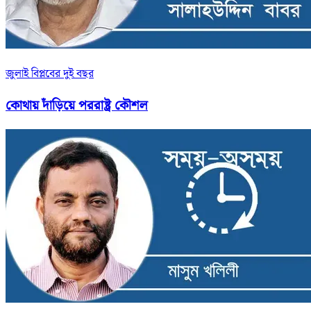
জুলাই বিপ্লবের দুই বছর
কোথায় দাঁড়িয়ে পররাষ্ট্র কৌশল