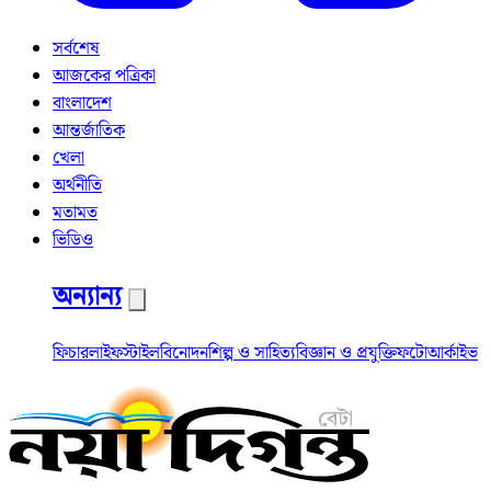
সর্বশেষ
আজকের পত্রিকা
বাংলাদেশ
আন্তর্জাতিক
খেলা
অর্থনীতি
মতামত
ভিডিও
অন্যান্য
ফিচার
লাইফস্টাইল
বিনোদন
শিল্প ও সাহিত্য
বিজ্ঞান ও প্রযুক্তি
ফটো
আর্কাইভ