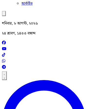
আর্কাইভ
শনিবার, ৮ আগস্ট, ২০২৬
২৪ শ্রাবণ, ১৪৩৩ বঙ্গাব্দ