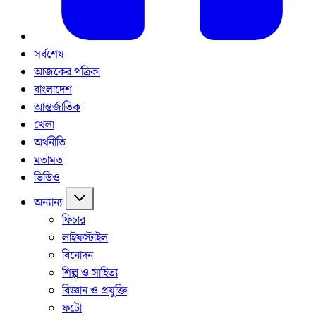
সর্বশেষ
আজকের পত্রিকা
বাংলাদেশ
আন্তর্জাতিক
খেলা
অর্থনীতি
মতামত
ভিডিও
অন্যান্য
ফিচার
লাইফস্টাইল
বিনোদন
শিল্প ও সাহিত্য
বিজ্ঞান ও প্রযুক্তি
ফটো