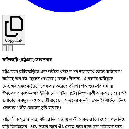
Copy link
ফটিকছড়ি (চট্টগ্রাম) সংবাদদাতা
চট্টগ্রামের ফটিকছড়িতে এক নারীকে ধর্ষণের পর শ্বাসরোধে হত্যার অভিযোগ
উঠেছে তার বড় ছেলের শ্বশুরের (বেয়াই) বিরুদ্ধে। এ ঘটনায় অভিযুক্ত
মোহাম্মদ ছাফাকে (৪৫) গ্রেফতার করেছে পুলিশ। গত শুক্রবার সন্ধ্যায়
উপজেলার কাঞ্চননগর ইউনিয়নে এ ঘটনা ঘটে। নিহত লাকী আকতার (৩৯) ওই
এলাকার আবদুল কাদেরের স্ত্রী এবং চার সন্তানের জননী। এমন পৈশাচিক ঘটনায়
এলাকায় গভীর ক্ষোভের সৃষ্টি হয়েছে।
পারিবারিক সূত্র জানায়, ঘটনার দিন সন্ধ্যায় লাকী আকতার বিল থেকে গরু নিয়ে
বাড়ি ফিরছিলেন। পথে নির্জন স্থানে ওঁৎ পেতে থাকা ছাফা তার গতিরোধ করে।