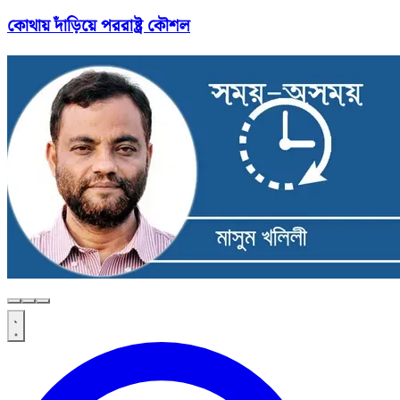
কোথায় দাঁড়িয়ে পররাষ্ট্র কৌশল