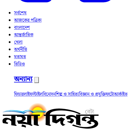
সর্বশেষ
আজকের পত্রিকা
বাংলাদেশ
আন্তর্জাতিক
খেলা
অর্থনীতি
মতামত
ভিডিও
অন্যান্য
ফিচার
লাইফস্টাইল
বিনোদন
শিল্প ও সাহিত্য
বিজ্ঞান ও প্রযুক্তি
ফটো
আর্কাইভ