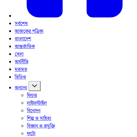
সর্বশেষ
আজকের পত্রিকা
বাংলাদেশ
আন্তর্জাতিক
খেলা
অর্থনীতি
মতামত
ভিডিও
অন্যান্য
ফিচার
লাইফস্টাইল
বিনোদন
শিল্প ও সাহিত্য
বিজ্ঞান ও প্রযুক্তি
ফটো