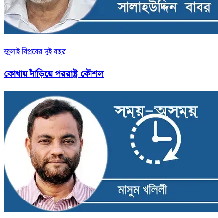
জুলাই বিপ্লবের দুই বছর
কোথায় দাঁড়িয়ে পররাষ্ট্র কৌশল