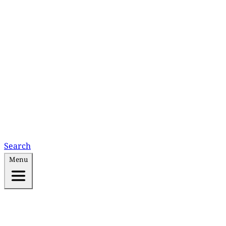
Search
Menu