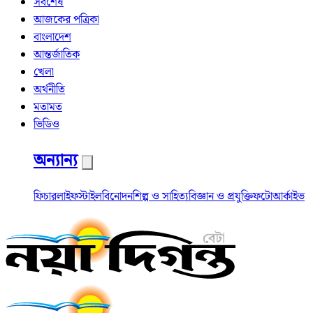
সর্বশেষ
আজকের পত্রিকা
বাংলাদেশ
আন্তর্জাতিক
খেলা
অর্থনীতি
মতামত
ভিডিও
অন্যান্য
ফিচার
লাইফস্টাইল
বিনোদন
শিল্প ও সাহিত্য
বিজ্ঞান ও প্রযুক্তি
ফটো
আর্কাইভ