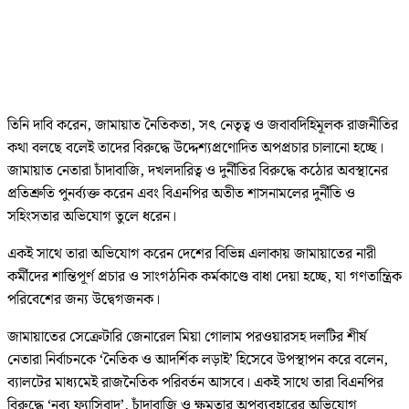
তিনি দাবি করেন, জামায়াত নৈতিকতা, সৎ নেতৃত্ব ও জবাবদিহিমূলক রাজনীতির
কথা বলছে বলেই তাদের বিরুদ্ধে উদ্দেশ্যপ্রণোদিত অপপ্রচার চালানো হচ্ছে।
জামায়াত নেতারা চাঁদাবাজি, দখলদারিত্ব ও দুর্নীতির বিরুদ্ধে কঠোর অবস্থানের
প্রতিশ্রুতি পুনর্ব্যক্ত করেন এবং বিএনপির অতীত শাসনামলের দুর্নীতি ও
সহিংসতার অভিযোগ তুলে ধরেন।
একই সাথে তারা অভিযোগ করেন দেশের বিভিন্ন এলাকায় জামায়াতের নারী
কর্মীদের শান্তিপূর্ণ প্রচার ও সাংগঠনিক কর্মকাণ্ডে বাধা দেয়া হচ্ছে, যা গণতান্ত্রিক
পরিবেশের জন্য উদ্বেগজনক।
জামায়াতের সেক্রেটারি জেনারেল মিয়া গোলাম পরওয়ারসহ দলটির শীর্ষ
নেতারা নির্বাচনকে ‘নৈতিক ও আদর্শিক লড়াই’ হিসেবে উপস্থাপন করে বলেন,
ব্যালটের মাধ্যমেই রাজনৈতিক পরিবর্তন আসবে। একই সাথে তারা বিএনপির
বিরুদ্ধে ‘নব্য ফ্যাসিবাদ’, চাঁদাবাজি ও ক্ষমতার অপব্যবহারের অভিযোগ