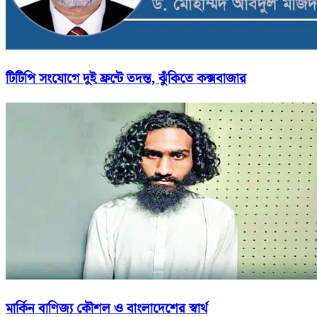
টিটিপি সংযোগে দুই ফ্রন্টে তদন্ত, ঝুঁকিতে কক্সবাজার
মার্কিন বাণিজ্য কৌশল ও বাংলাদেশের স্বার্থ