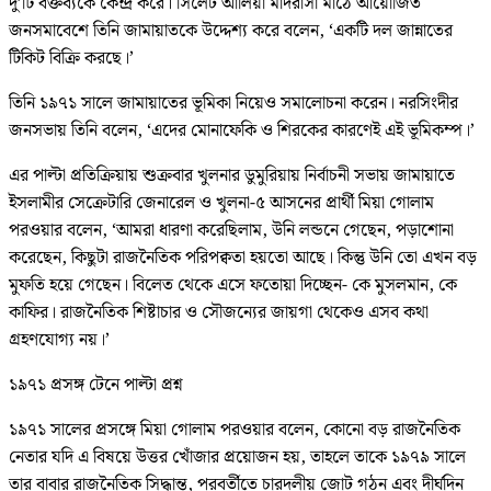
দু’টি বক্তব্যকে কেন্দ্র করে। সিলেট আলিয়া মাদরাসা মাঠে আয়োজিত
জনসমাবেশে তিনি জামায়াতকে উদ্দেশ্য করে বলেন, ‘একটি দল জান্নাতের
টিকিট বিক্রি করছে।’
তিনি ১৯৭১ সালে জামায়াতের ভূমিকা নিয়েও সমালোচনা করেন। নরসিংদীর
জনসভায় তিনি বলেন, ‘এদের মোনাফেকি ও শিরকের কারণেই এই ভূমিকম্প।’
এর পাল্টা প্রতিক্রিয়ায় শুক্রবার খুলনার ডুমুরিয়ায় নির্বাচনী সভায় জামায়াতে
ইসলামীর সেক্রেটারি জেনারেল ও খুলনা-৫ আসনের প্রার্থী মিয়া গোলাম
পরওয়ার বলেন, ‘আমরা ধারণা করেছিলাম, উনি লন্ডনে গেছেন, পড়াশোনা
করেছেন, কিছুটা রাজনৈতিক পরিপক্বতা হয়তো আছে। কিন্তু উনি তো এখন বড়
মুফতি হয়ে গেছেন। বিলেত থেকে এসে ফতোয়া দিচ্ছেন- কে মুসলমান, কে
কাফির। রাজনৈতিক শিষ্টাচার ও সৌজন্যের জায়গা থেকেও এসব কথা
গ্রহণযোগ্য নয়।’
১৯৭১ প্রসঙ্গ টেনে পাল্টা প্রশ্ন
১৯৭১ সালের প্রসঙ্গে মিয়া গোলাম পরওয়ার বলেন, কোনো বড় রাজনৈতিক
নেতার যদি এ বিষয়ে উত্তর খোঁজার প্রয়োজন হয়, তাহলে তাকে ১৯৭৯ সালে
তার বাবার রাজনৈতিক সিদ্ধান্ত, পরবর্তীতে চারদলীয় জোট গঠন এবং দীর্ঘদিন