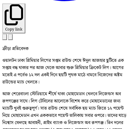
Copy link
ক্রীড়া প্রতিবেদক
ওয়ালটন ঢাকা প্রিমিয়ার লিগের সপ্তম রাউন্ড শেষে ঈদুল আজহার ছুটিতে এক
সপ্তাহ বন্ধ থাকার পর আজ থেকে আবার শুরু প্রিমিয়ার ক্রিকেট লিগ। আগের
মতোই এ পর্বেও ১২ দল একই দিনে ছয়টি পৃথক মাঠে নামবে নিজেদের অষ্টম
রাউন্ডের ম্যাচ খেলতে।
আজ শেরেবাংলা স্টেডিয়ামে শীর্ষে থাকা মোহামেডান খেলবে লিজেন্ডস অব
রূপগঞ্জের সাথে। লিগ টেবিলের আলোকে বিশেষ করে মোহামেডানের জন্য
ম্যাচটি খুবই গুরুত্বপূর্ণ। সাত রাউন্ড শেষে সর্বাধিক ছয় ম্যাচ জিতে ১২ পয়েন্ট
নিয়ে মোহামেডান এখন এককভাবে পয়েন্ট তালিকায় সবার ওপরে। তাদের ঘাড়ে
নিঃশ্বাস ফেলছে আবাহনী, প্রাইম ব্যাংক ও লিজেন্ডস অব রূপগঞ্জ। তিন দলের