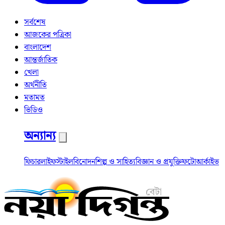
সর্বশেষ
আজকের পত্রিকা
বাংলাদেশ
আন্তর্জাতিক
খেলা
অর্থনীতি
মতামত
ভিডিও
অন্যান্য
ফিচার
লাইফস্টাইল
বিনোদন
শিল্প ও সাহিত্য
বিজ্ঞান ও প্রযুক্তি
ফটো
আর্কাইভ