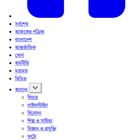
সর্বশেষ
আজকের পত্রিকা
বাংলাদেশ
আন্তর্জাতিক
খেলা
অর্থনীতি
মতামত
ভিডিও
অন্যান্য
ফিচার
লাইফস্টাইল
বিনোদন
শিল্প ও সাহিত্য
বিজ্ঞান ও প্রযুক্তি
ফটো