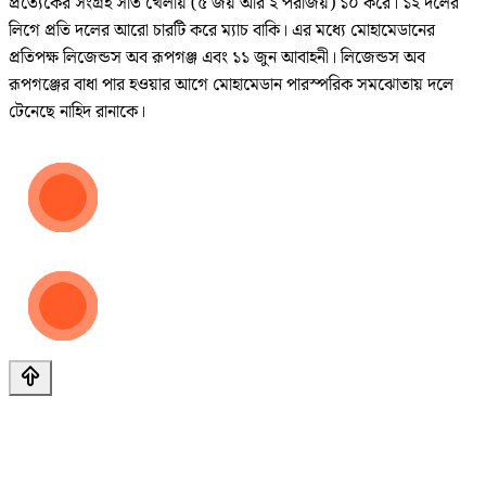
প্রত্যেকের সংগ্রহ সাত খেলায় (৫ জয় আর ২ পরাজয়) ১০ করে। ১২ দলের
লিগে প্রতি দলের আরো চারটি করে ম্যাচ বাকি। এর মধ্যে মোহামেডানের
প্রতিপক্ষ লিজেন্ডস অব রূপগঞ্জ এবং ১১ জুন আবাহনী। লিজেন্ডস অব
রূপগঞ্জের বাধা পার হওয়ার আগে মোহামেডান পারস্পরিক সমঝোতায় দলে
টেনেছে নাহিদ রানাকে।