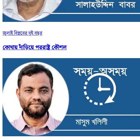
জুলাই বিপ্লবের দুই বছর
কোথায় দাঁড়িয়ে পররাষ্ট্র কৌশল