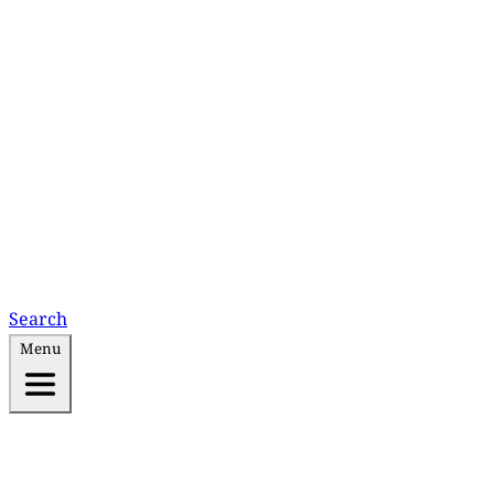
Search
Menu