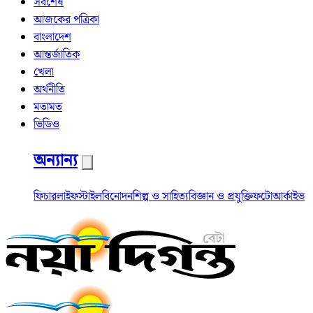
সর্বশেষ
আজকের পত্রিকা
বাংলাদেশ
আন্তর্জাতিক
খেলা
অর্থনীতি
মতামত
ভিডিও
অন্যান্য
ফিচার
লাইফস্টাইল
বিনোদন
শিল্প ও সাহিত্য
বিজ্ঞান ও প্রযুক্তি
ফটো
আর্কাইভ