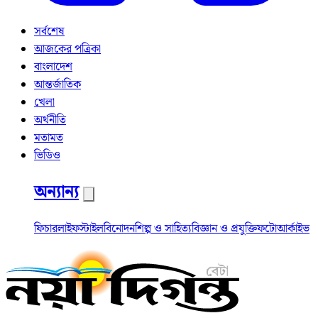
সর্বশেষ
আজকের পত্রিকা
বাংলাদেশ
আন্তর্জাতিক
খেলা
অর্থনীতি
মতামত
ভিডিও
অন্যান্য
ফিচার
লাইফস্টাইল
বিনোদন
শিল্প ও সাহিত্য
বিজ্ঞান ও প্রযুক্তি
ফটো
আর্কাইভ