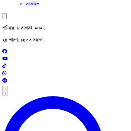
আর্কাইভ
শনিবার, ৮ আগস্ট, ২০২৬
২৪ শ্রাবণ, ১৪৩৩ বঙ্গাব্দ