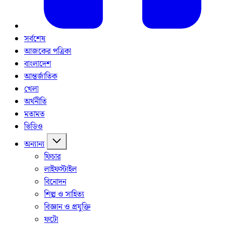
সর্বশেষ
আজকের পত্রিকা
বাংলাদেশ
আন্তর্জাতিক
খেলা
অর্থনীতি
মতামত
ভিডিও
অন্যান্য
ফিচার
লাইফস্টাইল
বিনোদন
শিল্প ও সাহিত্য
বিজ্ঞান ও প্রযুক্তি
ফটো