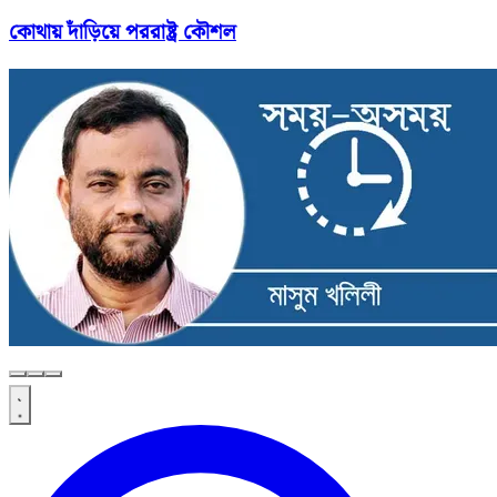
কোথায় দাঁড়িয়ে পররাষ্ট্র কৌশল