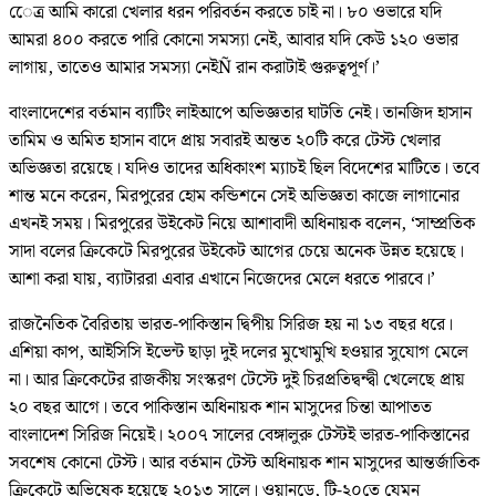
েেত্র আমি কারো খেলার ধরন পরিবর্তন করতে চাই না। ৮০ ওভারে যদি
আমরা ৪০০ করতে পারি কোনো সমস্যা নেই, আবার যদি কেউ ১২০ ওভার
লাগায়, তাতেও আমার সমস্যা নেইÑ রান করাটাই গুরুত্বপূর্ণ।’
বাংলাদেশের বর্তমান ব্যাটিং লাইআপে অভিজ্ঞতার ঘাটতি নেই। তানজিদ হাসান
তামিম ও অমিত হাসান বাদে প্রায় সবারই অন্তত ২০টি করে টেস্ট খেলার
অভিজ্ঞতা রয়েছে। যদিও তাদের অধিকাংশ ম্যাচই ছিল বিদেশের মাটিতে। তবে
শান্ত মনে করেন, মিরপুরের হোম কন্ডিশনে সেই অভিজ্ঞতা কাজে লাগানোর
এখনই সময়। মিরপুরের উইকেট নিয়ে আশাবাদী অধিনায়ক বলেন, ‘সাম্প্রতিক
সাদা বলের ক্রিকেটে মিরপুরের উইকেট আগের চেয়ে অনেক উন্নত হয়েছে।
আশা করা যায়, ব্যাটাররা এবার এখানে নিজেদের মেলে ধরতে পারবে।’
রাজনৈতিক বৈরিতায় ভারত-পাকিস্তান দ্বিপীয় সিরিজ হয় না ১৩ বছর ধরে।
এশিয়া কাপ, আইসিসি ইভেন্ট ছাড়া দুই দলের মুখোমুখি হওয়ার সুযোগ মেলে
না। আর ক্রিকেটের রাজকীয় সংস্করণ টেস্টে দুই চিরপ্রতিদ্বন্দ্বী খেলেছে প্রায়
২০ বছর আগে। তবে পাকিস্তান অধিনায়ক শান মাসুদের চিন্তা আপাতত
বাংলাদেশ সিরিজ নিয়েই। ২০০৭ সালের বেঙ্গালুরু টেস্টই ভারত-পাকিস্তানের
সবশেষ কোনো টেস্ট। আর বর্তমান টেস্ট অধিনায়ক শান মাসুদের আন্তর্জাতিক
ক্রিকেটে অভিষেক হয়েছে ২০১৩ সালে। ওয়ানডে, টি-২০তে যেমন