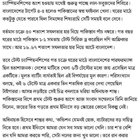
চ্যাম্পিয়নশিপের অংশ হওয়ায় যথেষ্ট গুরুত্ব পাচ্ছে লাল-সবুজদের শিবিরে।
বাংলাদেশের টার্গেট ৪-৫ হলেও পাকিস্তানের স্বপ্ন ফাইনাল খেলা। ঘরের মাঠে
কতটুকু যেতে পারবে ফিল সিমন্সের শিষ্যরাÑ সেটি সময়ই বলে দেবে।
বর্তমান চক্রে ৫০ শতাংশ সফলতার হার নিয়ে পাকিস্তান পাঁচ নম্বরে। গত বছর
ঘরের মাঠে পাকিস্তান ১-১ সমতায় টেস্ট সিরিজ ড্র করেছিল দণি আফ্রিকার
সাথে। আর ১৬.৬৭ শতাংশ সফলতার হার নিয়ে আটে বাংলাদেশ।
তবে টেস্ট চ্যাম্পিয়নশিপের গত চক্রে ঘরের মাঠে বাংলাদেশের পারফরম্যান্স
ছিল হতাশাজনক। দেশের মাটিতে খেলা ৬টি টেস্টের মধ্যে জয় এসেছিল মাত্র
একটিতে। মূলত ব্যাটিং ব্যর্থতাই ছিল এই বিপর্যয়ের মূল কারণ। পরিসংখ্যান
বলছে, ওই ৬ টেস্টে মাত্র একবার তিন শতাধিক রানের দেখা পেয়েছিল
টাইগাররা। আসন্ন লড়াইয়ে সেই চিত্র বদলাতে মরিয়া অধিনায়ক শান্ত।
পাকিস্তানের বিপে প্রথম টেস্ট শুরুর আগে আজ সংবাদ সম্মেলনে তিনি জানিয়ে
দিলেন, জয়ের ভিত গড়তে প্রথম ইনিংসে বড় স্কোরের কোনো বিকল্প নেই।
অধিনায়ক হিসেবে শান্তর কথা, ‘কন্ডিশন যেমনই হোক, ব্যাটারদের বড় দায়িত্ব
নিতে হবে। প্রথম ইনিংসে আমরা যেন সব সময় ভালো খেলি। চার শ’র বেশি
রান যদি আমরা করতে পারি, সেটা দলের জন্য খুব ভালো। তবে রান করার