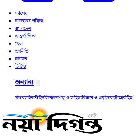
সর্বশেষ
আজকের পত্রিকা
বাংলাদেশ
আন্তর্জাতিক
খেলা
অর্থনীতি
মতামত
ভিডিও
অন্যান্য
ফিচার
লাইফস্টাইল
বিনোদন
শিল্প ও সাহিত্য
বিজ্ঞান ও প্রযুক্তি
ফটো
আর্কাইভ