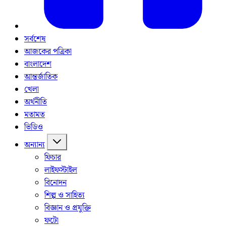
সর্বশেষ
আজকের পত্রিকা
বাংলাদেশ
আন্তর্জাতিক
খেলা
অর্থনীতি
মতামত
ভিডিও
অন্যান্য
ফিচার
লাইফস্টাইল
বিনোদন
শিল্প ও সাহিত্য
বিজ্ঞান ও প্রযুক্তি
ফটো