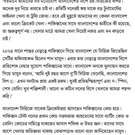
‘বর্তমানে আমাদের সব মনোযোগ বাংলাদেশের বিপে এই সিরিজের ওপর।
অনেক দূর নিয়ে ভাবতে চাই না। প্রতিটি দলেরই স্বপ্ন থাকে বড় টুর্নামেন্টের
ফাইনাল খেলা বা ট্রফি জেতা। তবে এই মুহূর্তে আমাদের ল্য কেবল বাংলাদেশ
এবং ভালো ক্রিকেট খেলা। পাকিস্তানের সাথে বাংলাদেশের অতীতে কী হয়েছে,
তা গুরুত্বপূর্ণ নয়। খেলার মাঠে আমরা খেলা দিয়েই নজর এবং মন কাড়তে
চাই।’
২০২৪ সালে শান্তর নেতৃত্বে পাকিস্তানে গিয়ে বাংলাদেশ যে সিরিজ জিতেছিল
সেটির অধিনায়কও ছিলেন শান মাসুদ। এবার তার নেতৃত্বে বাংলাদেশের বিপে
প্রতিশোধ নেয়ার সুযোগ পাকিস্তানের সাথে। বাংলাদেশ দলকে মূল্যায়ন করতে
গিয়ে মাসুদ বলেন, ‘আমি দুই বছর আগে দু’টি সিরিজ খেলেছি, বাংলাদেশের
বিপ।ে এখন দলটাও প্রায় একই রকম। খুবই প্রতিদ্বন্দ্বিতাপূর্ণ এবং দ। স্পিন,
পেস বোলিং খুব শক্তিশালী। ভালো ও কঠিন দলের বিপে খেলতে আমরা পছন্দ
করি।’
বাংলাদেশ সিরিজে সাবেক ক্রিকেটাররা আসছেন পাকিস্তানের কোচ হয়ে।
পাকিস্তান টেস্ট দলের প্রধান কোচ সরফরাজ আহমেদের সাথে ব্যাটিং কোচ ও
বোলিং কোচের দায়িত্বে থাকছেন আসাদ শফিক ও উমর গুল। তাদের সাথে
আগে খেলার অভিজ্ঞতা থাকায় বোঝাপড়াও ভালো বলে জানিয়েছেন মাসুদ।