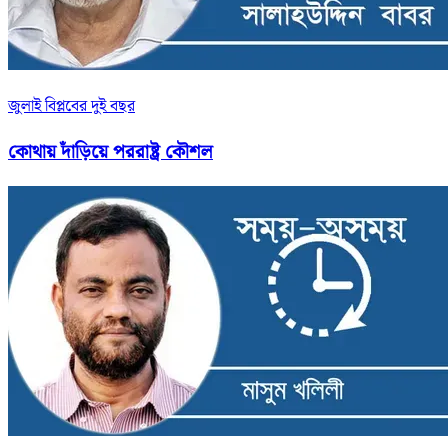
জুলাই বিপ্লবের দুই বছর
কোথায় দাঁড়িয়ে পররাষ্ট্র কৌশল