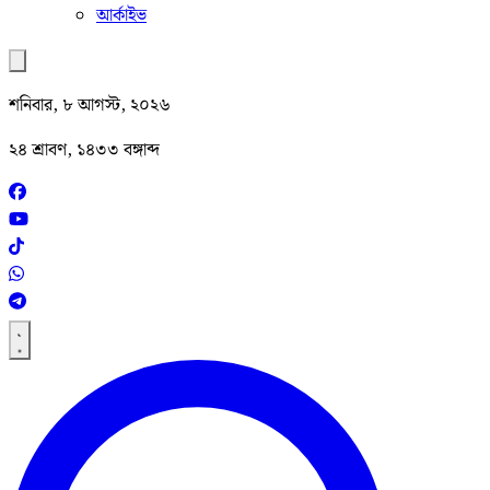
আর্কাইভ
শনিবার, ৮ আগস্ট, ২০২৬
২৪ শ্রাবণ, ১৪৩৩ বঙ্গাব্দ