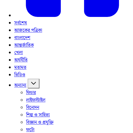
সর্বশেষ
আজকের পত্রিকা
বাংলাদেশ
আন্তর্জাতিক
খেলা
অর্থনীতি
মতামত
ভিডিও
অন্যান্য
ফিচার
লাইফস্টাইল
বিনোদন
শিল্প ও সাহিত্য
বিজ্ঞান ও প্রযুক্তি
ফটো