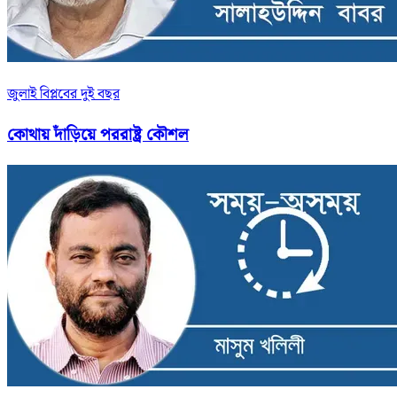
জুলাই বিপ্লবের দুই বছর
কোথায় দাঁড়িয়ে পররাষ্ট্র কৌশল