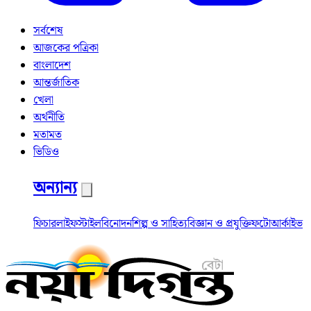
সর্বশেষ
আজকের পত্রিকা
বাংলাদেশ
আন্তর্জাতিক
খেলা
অর্থনীতি
মতামত
ভিডিও
অন্যান্য
ফিচার
লাইফস্টাইল
বিনোদন
শিল্প ও সাহিত্য
বিজ্ঞান ও প্রযুক্তি
ফটো
আর্কাইভ