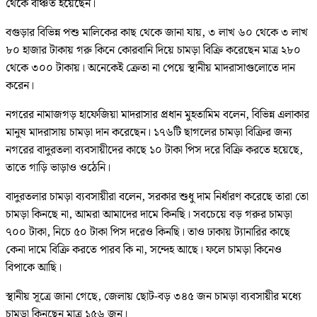
থেকে বঞ্চিত হয়েছেন।
বগুড়ার বিভিন্ন পশু মালিকের কাছ থেকে জানা যায়, ৩ লাখ ৬০ থেকে ৩ লাখ
৮০ হাজার টাকায় গরু কিনে কোরবানি দিয়ে চামড়া বিক্রি করেছেন মাত্র ২৮০
থেকে ৩০০ টাকায়। অনেকেই ক্রেতা না পেয়ে স্থানীয় মাদরাসাগুলোতে দান
করেন।
নগরের নামাজগড় হাফেজিয়া মাদরাসার প্রধান মুহতামিম বলেন, বিভিন্ন এলাকার
মানুষ মাদরাসায় চামড়া দান করেছেন। ১৭৬টি ছাগলের চামড়া বিক্রির জন্য
নগরের বাদুরতলা ব্যবসায়ীদের কাছে ১০ টাকা পিস দরে বিক্রি করতে হয়েছে,
তাতে গাড়ি ভাড়াও ওঠেনি।
বাদুরতলার চামড়া ব্যবসায়ীরা বলেন, সরকার শুধু দাম নির্ধারণ করেছে তারা তো
চামড়া কিনছে না, আমরা আমাদের দামে কিনছি। সবচেয়ে বড় গরুর চামড়া
৭০০ টাকা, নিচে ৫০ টাকা পিস দরেও কিনছি। তাও ঢাকায় ট্যানারির কাছে
কেনা দামে বিক্রি করতে পারব কি না, সন্দেহ আছে। ফলে চামড়া কিনেও
বিপাকে আছি।
স্থানীয় সূত্রে জানা গেছে, জেলায় ছোট-বড় ৩৪৫ জন চামড়া ব্যবসায়ীর মধ্যে
চামড়া কিনছেন মাত্র ১৫৬ জন।