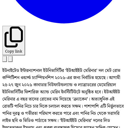
Copy link
ইউনাইটেড ইন্টারন্যাশনাল ইউনিভার্সিটির ‘ইউআইইউ মেরিনার’ দল মেট রোভ
কম্পিটিশন ওয়ার্ল্ড চ্যাম্পিয়নশিপ ২০২৬-এর জন্য নির্বাচিত হয়েছে। আগামী
২৫-২৭ জুন ২০২৬ কানাডার নিউফাউন্ডল্যান্ড ও ল্যাব্রাডরের মেমোরিয়াল
ইউনিভার্সিটির ফিশারিজ অ্যান্ড মেরিন ইনস্টিটিউটে অনুষ্ঠিত হবে। ইউআইইউ
মেরিনার এ বছর তাদের রোভের নাম দিয়েছে ‘ক্র্যাকেন’। অত্যাধুনিক এই
রোভটি পানির নিচে চার দিকে চলাচল করতে সক্ষম। পাশাপাশি এটি নির্ভুলভাবে
পানির দূরত্ব ও গভীরতা পরিমাপ করতে পারে এবং পানির নিচ থেকে সরাসরি
লাইভ ছবি ও ভিডিও পাঠাতে সক্ষম। ‘ইউআইইউ মেরিনার’ দলের লিড
ইফতেখারুল ইসলাম এবং প্রকল্প ব্যবস্থাপক হিসেবে আছেন সাদিক হোসেন।