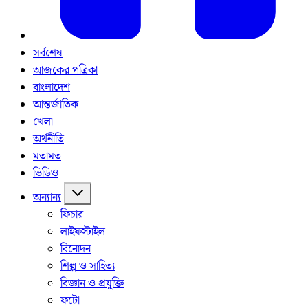
সর্বশেষ
আজকের পত্রিকা
বাংলাদেশ
আন্তর্জাতিক
খেলা
অর্থনীতি
মতামত
ভিডিও
অন্যান্য
ফিচার
লাইফস্টাইল
বিনোদন
শিল্প ও সাহিত্য
বিজ্ঞান ও প্রযুক্তি
ফটো