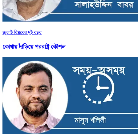
জুলাই বিপ্লবের দুই বছর
কোথায় দাঁড়িয়ে পররাষ্ট্র কৌশল