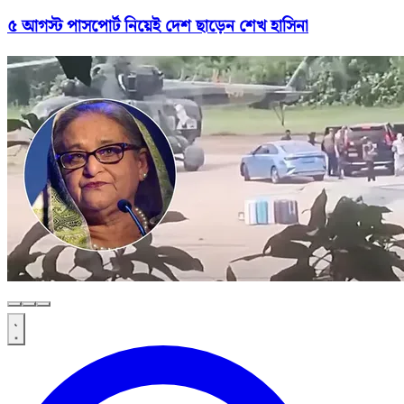
৫ আগস্ট পাসপোর্ট নিয়েই দেশ ছাড়েন শেখ হাসিনা