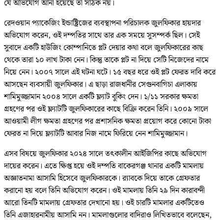
যে অভিযোগ আনা হয়েছে তা সঠিক নয়।
রেদওয়ান প্যাকেজিং ইন্ডাষ্ট্রিজের ব্যবস্থাপনা পরিচালক জুলফিকার হায়দার
অভিযোগ করেন, ওই দম্পতির সাথে তার এক সময়ে সুসম্পর্ক ছিল। সেই
সুবাদে একটি হাউজিং কোম্পানিতে প্লট দেয়ার কথা বলে জুলফিকারের কাছ
থেকে তারা ১০ লাখ টাকা নেন। কিন্তু তাকে প্লট না দিয়ে সেটি নিজেদের নামে
নিয়ে নেন। ২০০৭ সালে এই ঘটনা ঘটে। ১৫ বছর ধরে ওই প্লট ফেরত দাবি করে
আসছেন ব্যবসায়ী জুলফিকার। এ ছাড়া রাজধানীর সেগুনবাগিচা এলাকায়
শামিমুজ্জামান ২০০৪ সালে একটি ফ্ল্যাট বুকিং দেন। ১/১১ সরকার ক্ষমতা
গ্রহণের পর ওই ফ্ল্যাটটি জুলফিকারের কাছে বিক্রি করেন তিনি। ২০০৯ সালে
আওয়ামী লীগ ক্ষমতা গ্রহণের পর প্রশাসনিক ক্ষমতা প্রয়োগ করে কোনো টাকা
ফেরত না দিয়ে ফ্ল্যাটটি আবার নিজ নামে ফিরিয়ে নেন শামিমুজ্জামান।
এসব বিষয়ে জুলফিকার ২০২৪ সালে তৎকালীন আইজিপির কাছে অভিযোগ
দায়ের করেন। এতে ক্ষিপ্ত হয়ে ওই দম্পতি বাকেরগঞ্জ থানার একটি মামলায়
অজ্ঞাতনামা আসামি হিসেবে জুলফিকারকে। র‌্যাবকে দিয়ে তাকে গ্রেফতার
করানো হয় বলে তিনি অভিযোগ করেন। ওই মামলায় তিনি ২৯ দিন কারাবন্দী
আরো তিনটি মামলায় গ্রেফতার দেখানো হয়। ওই চারটি মামলার একটিতেও
তিনি এজাহারনামীয় আসামি নন। মামলাগুলোর বাদিরাও লিখিতভাবে বলেছেন,