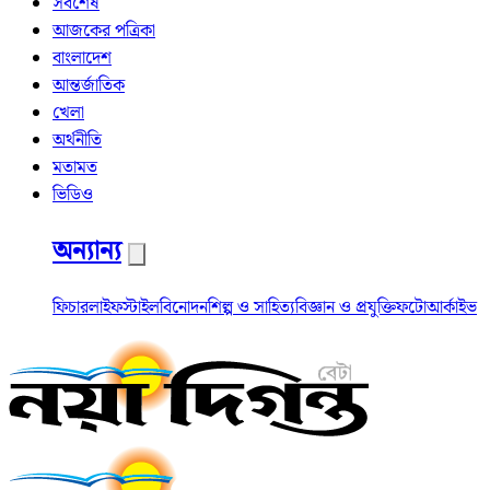
সর্বশেষ
আজকের পত্রিকা
বাংলাদেশ
আন্তর্জাতিক
খেলা
অর্থনীতি
মতামত
ভিডিও
অন্যান্য
ফিচার
লাইফস্টাইল
বিনোদন
শিল্প ও সাহিত্য
বিজ্ঞান ও প্রযুক্তি
ফটো
আর্কাইভ