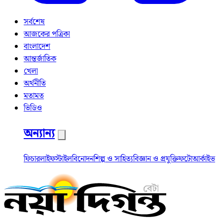
সর্বশেষ
আজকের পত্রিকা
বাংলাদেশ
আন্তর্জাতিক
খেলা
অর্থনীতি
মতামত
ভিডিও
অন্যান্য
ফিচার
লাইফস্টাইল
বিনোদন
শিল্প ও সাহিত্য
বিজ্ঞান ও প্রযুক্তি
ফটো
আর্কাইভ