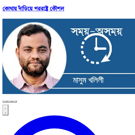
কোথায় দাঁড়িয়ে পররাষ্ট্র কৌশল