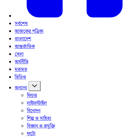
সর্বশেষ
আজকের পত্রিকা
বাংলাদেশ
আন্তর্জাতিক
খেলা
অর্থনীতি
মতামত
ভিডিও
অন্যান্য
ফিচার
লাইফস্টাইল
বিনোদন
শিল্প ও সাহিত্য
বিজ্ঞান ও প্রযুক্তি
ফটো