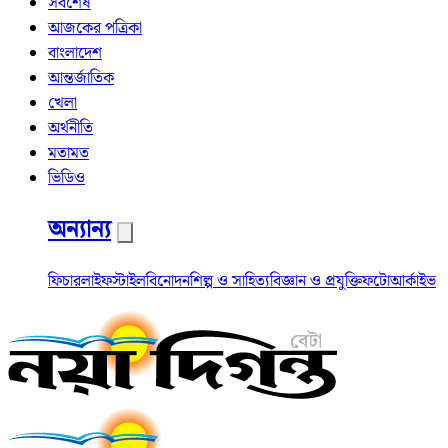
সর্বশেষ
আজকের পত্রিকা
বাংলাদেশ
আন্তর্জাতিক
খেলা
অর্থনীতি
মতামত
ভিডিও
অন্যান্য
ফিচার
লাইফস্টাইল
বিনোদন
শিল্প ও সাহিত্য
বিজ্ঞান ও প্রযুক্তি
ফটো
আর্কাইভ