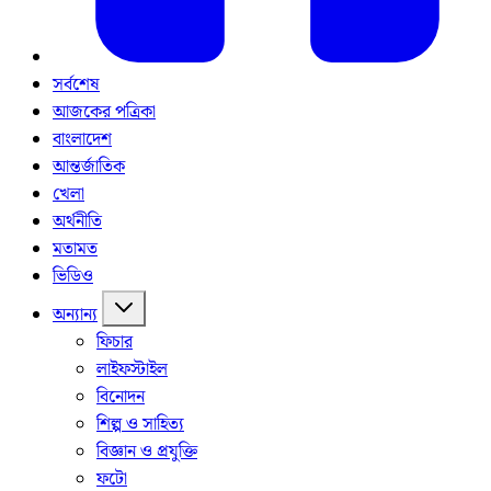
সর্বশেষ
আজকের পত্রিকা
বাংলাদেশ
আন্তর্জাতিক
খেলা
অর্থনীতি
মতামত
ভিডিও
অন্যান্য
ফিচার
লাইফস্টাইল
বিনোদন
শিল্প ও সাহিত্য
বিজ্ঞান ও প্রযুক্তি
ফটো