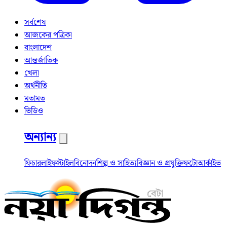
সর্বশেষ
আজকের পত্রিকা
বাংলাদেশ
আন্তর্জাতিক
খেলা
অর্থনীতি
মতামত
ভিডিও
অন্যান্য
ফিচার
লাইফস্টাইল
বিনোদন
শিল্প ও সাহিত্য
বিজ্ঞান ও প্রযুক্তি
ফটো
আর্কাইভ