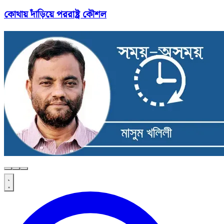
কোথায় দাঁড়িয়ে পররাষ্ট্র কৌশল