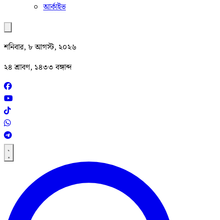
আর্কাইভ
শনিবার, ৮ আগস্ট, ২০২৬
২৪ শ্রাবণ, ১৪৩৩ বঙ্গাব্দ