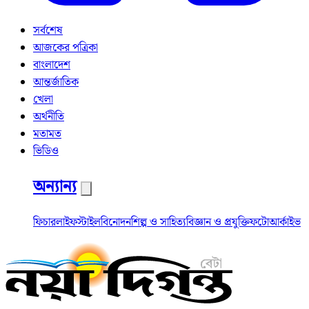
সর্বশেষ
আজকের পত্রিকা
বাংলাদেশ
আন্তর্জাতিক
খেলা
অর্থনীতি
মতামত
ভিডিও
অন্যান্য
ফিচার
লাইফস্টাইল
বিনোদন
শিল্প ও সাহিত্য
বিজ্ঞান ও প্রযুক্তি
ফটো
আর্কাইভ