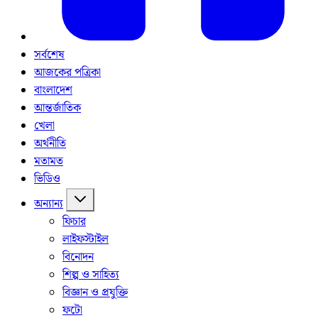
সর্বশেষ
আজকের পত্রিকা
বাংলাদেশ
আন্তর্জাতিক
খেলা
অর্থনীতি
মতামত
ভিডিও
অন্যান্য
ফিচার
লাইফস্টাইল
বিনোদন
শিল্প ও সাহিত্য
বিজ্ঞান ও প্রযুক্তি
ফটো