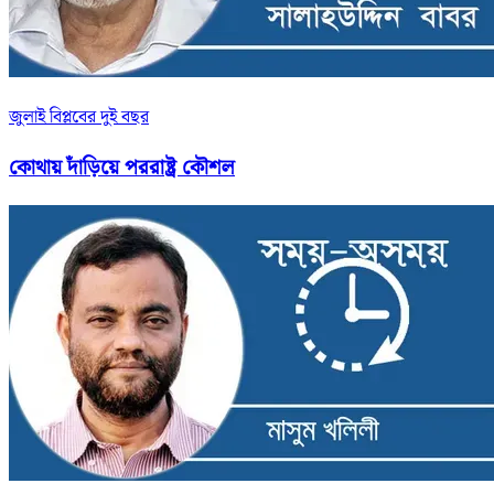
জুলাই বিপ্লবের দুই বছর
কোথায় দাঁড়িয়ে পররাষ্ট্র কৌশল