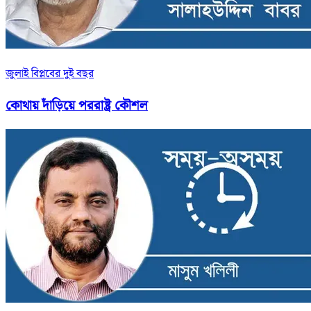
জুলাই বিপ্লবের দুই বছর
কোথায় দাঁড়িয়ে পররাষ্ট্র কৌশল