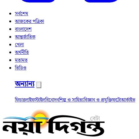
সর্বশেষ
আজকের পত্রিকা
বাংলাদেশ
আন্তর্জাতিক
খেলা
অর্থনীতি
মতামত
ভিডিও
অন্যান্য
ফিচার
লাইফস্টাইল
বিনোদন
শিল্প ও সাহিত্য
বিজ্ঞান ও প্রযুক্তি
ফটো
আর্কাইভ