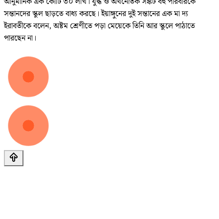
আনুমানিক এক কোটি ৩০ লাখ। যুদ্ধ ও অর্থনৈতিক সঙ্কট বহু পরিবারকে
সন্তানদের স্কুল ছাড়তে বাধ্য করছে। ইয়াঙ্গুনের দুই সন্তানের এক মা দ্য
ইরাবতীকে বলেন, অষ্টম শ্রেণীতে পড়া মেয়েকে তিনি আর স্কুলে পাঠাতে
পারছেন না।