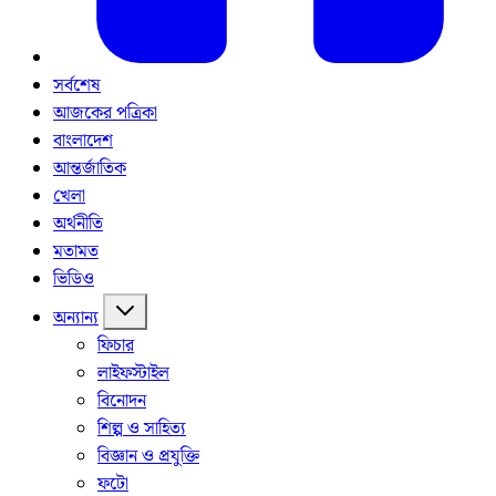
সর্বশেষ
আজকের পত্রিকা
বাংলাদেশ
আন্তর্জাতিক
খেলা
অর্থনীতি
মতামত
ভিডিও
অন্যান্য
ফিচার
লাইফস্টাইল
বিনোদন
শিল্প ও সাহিত্য
বিজ্ঞান ও প্রযুক্তি
ফটো