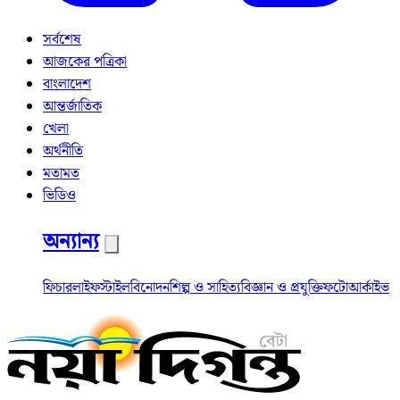
সর্বশেষ
আজকের পত্রিকা
বাংলাদেশ
আন্তর্জাতিক
খেলা
অর্থনীতি
মতামত
ভিডিও
অন্যান্য
ফিচার
লাইফস্টাইল
বিনোদন
শিল্প ও সাহিত্য
বিজ্ঞান ও প্রযুক্তি
ফটো
আর্কাইভ