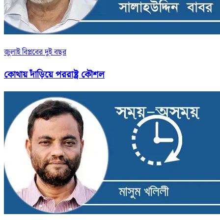
জুলাই বিপ্লবের দুই বছর
কোথায় দাঁড়িয়ে পররাষ্ট্র কৌশল