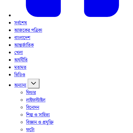
সর্বশেষ
আজকের পত্রিকা
বাংলাদেশ
আন্তর্জাতিক
খেলা
অর্থনীতি
মতামত
ভিডিও
অন্যান্য
ফিচার
লাইফস্টাইল
বিনোদন
শিল্প ও সাহিত্য
বিজ্ঞান ও প্রযুক্তি
ফটো