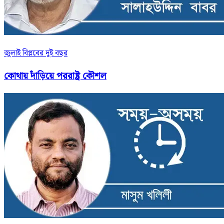
জুলাই বিপ্লবের দুই বছর
কোথায় দাঁড়িয়ে পররাষ্ট্র কৌশল