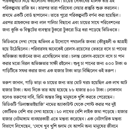
পরিকল্পনাটি নিয়ে আলোচনা করলেন। চায়ের দোকানের মালিক তার এই
পরিকল্পনায় রাজি হন। তারপর তারা পরিষেবা দেয়ার প্রস্তুতি শুরু করলেন।
প্রথমে একটি বোর্ড ছাপালেন। তাতে পুরো পরিকল্পনাটি বর্ণনা করা হয়েছিল।
এরপর গ্রাহকদের জন্য লাল গালিচা বিছানো এবং চায়ের সাথে পরিবেশনের
জন্য কুকি ও বিস্কুটের ব্যবস্থার টুকরো টুকরো চিত্র ধরা পড়েছে ভিডিওতে।
ভিডিওতে দেখা গেছে অভিনব এ উদ্যোগে পথচলতি জনতা কৌতূহলী ও আগ্রহী
হয়ে উঠেছিলেন। পরিবারসহ অনেকেই রোলস-রয়েসের ভেতরে বসে চা পানের
অভিজ্ঞতা অর্জনের জন্য এসেছিলেন তারা। চলন্ত রোলস-রয়েসে বসে চা পান
করার মতো বিরল অভিজ্ঞতার সাক্ষী রইলেন। শুধু চা পানের জন্য ৩০০ টাকা ও
গাড়িটিতে সফর করার জন্য এক হাজার টাকা ভাড়া নিচ্ছিলেন ওই তরুণ।
তরুণ জানান, গাড়ি ভাড়া ও চায়ের জন্য তার মোট খরচ হয়েছিল এক লাখ আট
হাজার টাকা। অন্য দিকে তার আয় হয়েছে ৮৮ হাজার ৪০০ টাকা। লোকসান
হলেও তরুণের দাবি, তিনি অন্তত কিছু মানুষকে খুশি করতে পেরেছেন।
ভিডিওটি ‘ডিলাক্সভাইয়াজি’ নামের অ্যাকাউন্ট থেকে পোস্ট করার পর দুই
কোটিরও বেশি বার দেখা হয়েছে। ২০ লাখের বেশি লাইক জমা পড়েছে। হাজার
হাজার নেটমাধ্যম ব্যবহারকারী এতে মন্তব্য করেছেন। এক নেটাগরিক মন্তব্য
বিভাগে লিখেছেন, ‘দেখে খুব খুশি হলাম যে আপনি অন্য মানুষের জীবনে