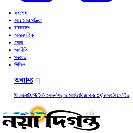
সর্বশেষ
আজকের পত্রিকা
বাংলাদেশ
আন্তর্জাতিক
খেলা
অর্থনীতি
মতামত
ভিডিও
অন্যান্য
ফিচার
লাইফস্টাইল
বিনোদন
শিল্প ও সাহিত্য
বিজ্ঞান ও প্রযুক্তি
ফটো
আর্কাইভ