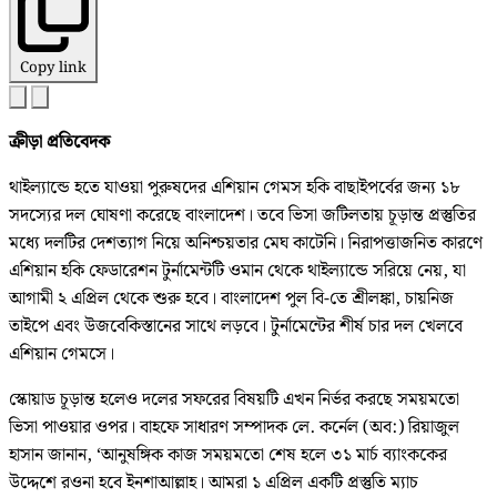
Copy link
ক্রীড়া প্রতিবেদক
থাইল্যান্ডে হতে যাওয়া পুরুষদের এশিয়ান গেমস হকি বাছাইপর্বের জন্য ১৮
সদস্যের দল ঘোষণা করেছে বাংলাদেশ। তবে ভিসা জটিলতায় চূড়ান্ত প্রস্তুতির
মধ্যে দলটির দেশত্যাগ নিয়ে অনিশ্চয়তার মেঘ কাটেনি। নিরাপত্তাজনিত কারণে
এশিয়ান হকি ফেডারেশন টুর্নামেন্টটি ওমান থেকে থাইল্যান্ডে সরিয়ে নেয়, যা
আগামী ২ এপ্রিল থেকে শুরু হবে। বাংলাদেশ পুল বি-তে শ্রীলঙ্কা, চায়নিজ
তাইপে এবং উজবেকিস্তানের সাথে লড়বে। টুর্নামেন্টের শীর্ষ চার দল খেলবে
এশিয়ান গেমসে।
স্কোয়াড চূড়ান্ত হলেও দলের সফরের বিষয়টি এখন নির্ভর করছে সময়মতো
ভিসা পাওয়ার ওপর। বাহফে সাধারণ সম্পাদক লে. কর্নেল (অব:) রিয়াজুল
হাসান জানান, ‘আনুষঙ্গিক কাজ সময়মতো শেষ হলে ৩১ মার্চ ব্যাংককের
উদ্দেশে রওনা হবে ইনশাআল্লাহ। আমরা ১ এপ্রিল একটি প্রস্তুতি ম্যাচ