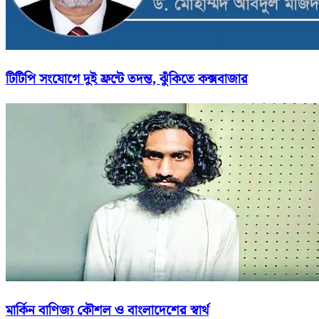
টিটিপি সংযোগে দুই ফ্রন্টে তদন্ত, ঝুঁকিতে কক্সবাজার
মার্কিন বাণিজ্য কৌশল ও বাংলাদেশের স্বার্থ