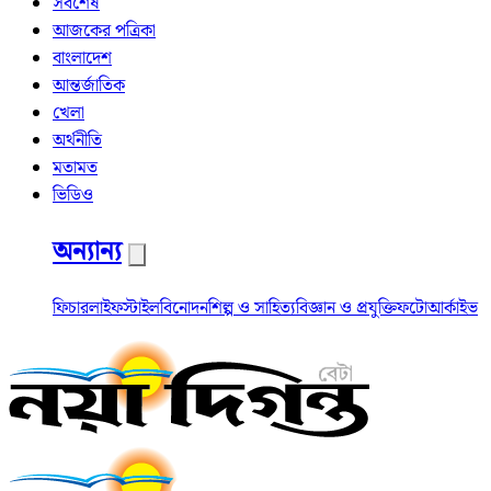
সর্বশেষ
আজকের পত্রিকা
বাংলাদেশ
আন্তর্জাতিক
খেলা
অর্থনীতি
মতামত
ভিডিও
অন্যান্য
ফিচার
লাইফস্টাইল
বিনোদন
শিল্প ও সাহিত্য
বিজ্ঞান ও প্রযুক্তি
ফটো
আর্কাইভ