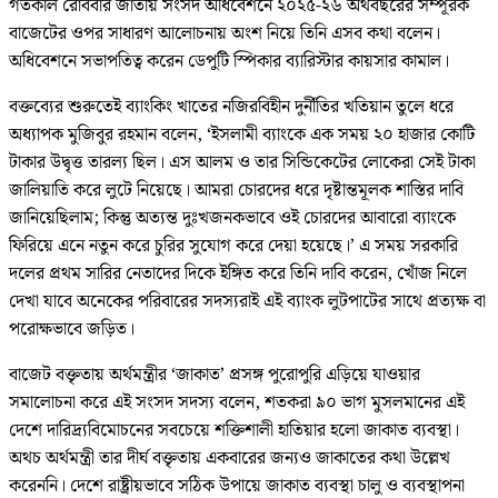
গতকাল রোববার জাতীয় সংসদ অধিবেশনে ২০২৫-২৬ অর্থবছরের সম্পূরক
বাজেটের ওপর সাধারণ আলোচনায় অংশ নিয়ে তিনি এসব কথা বলেন।
অধিবেশনে সভাপতিত্ব করেন ডেপুটি স্পিকার ব্যারিস্টার কায়সার কামাল।
বক্তব্যের শুরুতেই ব্যাংকিং খাতের নজিরবিহীন দুর্নীতির খতিয়ান তুলে ধরে
অধ্যাপক মুজিবুর রহমান বলেন, ‘ইসলামী ব্যাংকে এক সময় ২০ হাজার কোটি
টাকার উদ্বৃত্ত তারল্য ছিল। এস আলম ও তার সিন্ডিকেটের লোকেরা সেই টাকা
জালিয়াতি করে লুটে নিয়েছে। আমরা চোরদের ধরে দৃষ্টান্তমূলক শাস্তির দাবি
জানিয়েছিলাম; কিন্তু অত্যন্ত দুঃখজনকভাবে ওই চোরদের আবারো ব্যাংকে
ফিরিয়ে এনে নতুন করে চুরির সুযোগ করে দেয়া হয়েছে।’ এ সময় সরকারি
দলের প্রথম সারির নেতাদের দিকে ইঙ্গিত করে তিনি দাবি করেন, খোঁজ নিলে
দেখা যাবে অনেকের পরিবারের সদস্যরাই এই ব্যাংক লুটপাটের সাথে প্রত্যক্ষ বা
পরোক্ষভাবে জড়িত।
বাজেট বক্তৃতায় অর্থমন্ত্রীর ‘জাকাত’ প্রসঙ্গ পুরোপুরি এড়িয়ে যাওয়ার
সমালোচনা করে এই সংসদ সদস্য বলেন, শতকরা ৯০ ভাগ মুসলমানের এই
দেশে দারিদ্র্যবিমোচনের সবচেয়ে শক্তিশালী হাতিয়ার হলো জাকাত ব্যবস্থা।
অথচ অর্থমন্ত্রী তার দীর্ঘ বক্তৃতায় একবারের জন্যও জাকাতের কথা উল্লেখ
করেননি। দেশে রাষ্ট্রীয়ভাবে সঠিক উপায়ে জাকাত ব্যবস্থা চালু ও ব্যবস্থাপনা