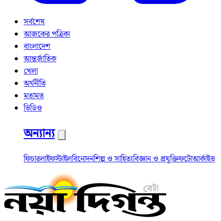
সর্বশেষ
আজকের পত্রিকা
বাংলাদেশ
আন্তর্জাতিক
খেলা
অর্থনীতি
মতামত
ভিডিও
অন্যান্য
ফিচার
লাইফস্টাইল
বিনোদন
শিল্প ও সাহিত্য
বিজ্ঞান ও প্রযুক্তি
ফটো
আর্কাইভ