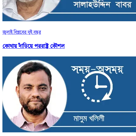
জুলাই বিপ্লবের দুই বছর
কোথায় দাঁড়িয়ে পররাষ্ট্র কৌশল