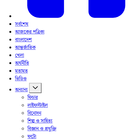
সর্বশেষ
আজকের পত্রিকা
বাংলাদেশ
আন্তর্জাতিক
খেলা
অর্থনীতি
মতামত
ভিডিও
অন্যান্য
ফিচার
লাইফস্টাইল
বিনোদন
শিল্প ও সাহিত্য
বিজ্ঞান ও প্রযুক্তি
ফটো