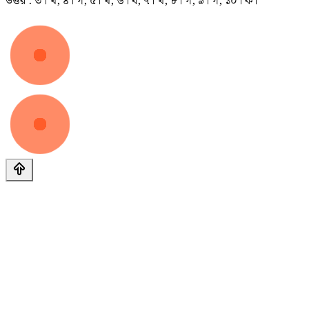
উত্তর : ৩। খ, ৪। গ, ৫। খ, ৬। ঘ, ৭। খ, ৮। গ, ৯। গ, ১০। ক।