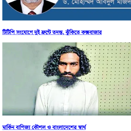
টিটিপি সংযোগে দুই ফ্রন্টে তদন্ত, ঝুঁকিতে কক্সবাজার
মার্কিন বাণিজ্য কৌশল ও বাংলাদেশের স্বার্থ