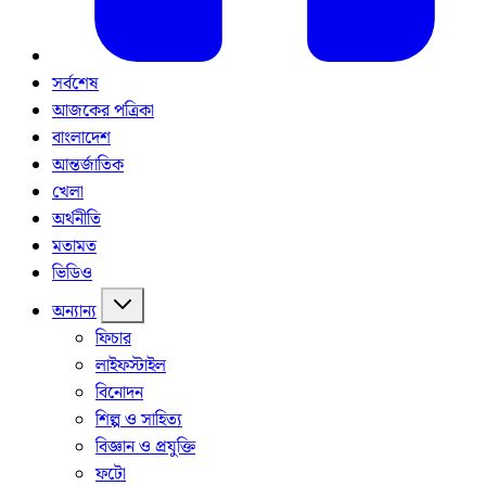
সর্বশেষ
আজকের পত্রিকা
বাংলাদেশ
আন্তর্জাতিক
খেলা
অর্থনীতি
মতামত
ভিডিও
অন্যান্য
ফিচার
লাইফস্টাইল
বিনোদন
শিল্প ও সাহিত্য
বিজ্ঞান ও প্রযুক্তি
ফটো