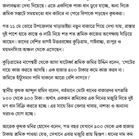
জলাবদ্ধতা দেখা দিয়েছে। এতে একদিকে পাকা ধান ডুবে যাচ্ছে, অন্য দিকে
শ্রমিক সঙ্কটে সময়মতো ধান কাটতে না পেরে বিপাকে পড়ছেন কৃষকরা।
গত ১১ মে ভোরে উপজেলার খাড়াতাইয়া নতুন বাজারে গিয়ে দেখা যায়, রাস্তার
দুই পাশে হাতে কাস্তে ও লাঠি নিয়ে শত শত শ্রমিক কাজের অপেক্ষায় দাঁড়িয়ে
আছেন। তাদের বেশির ভাগই উত্তরবঙ্গের কুড়িগ্রাম, গাইবান্ধা, রংপুর ও
ময়মনসিংহ অঞ্চল থেকে এসেছেন।
কুড়িগ্রামের নাগেশ্বরী থেকে আসা ষাটোর্ধ্ব শ্রমিক জমির উদ্দিন বলেন, ‘পেটের
দায়ে কাজ করতে আসছি। এক হাজার ৪০০ টাকার কমে কাজ করব না।
জমিতে হাঁটুসমান পানি থাকলে আরো বেশি লাগবে।’
স্থানীয় কৃষক আব্দুল হামিদ বলেন, বর্তমানে মোটা ধানের বাজারদর মণপ্রতি
৮০০ থেকে ৯০০ টাকা। অর্থাৎ একজন শ্রমিকের এক দিনের মজুরি দিতে দুই
মণ ধান বিক্রি করতে হচ্ছে। এর সাথে তিন বেলার খাবার, নাশতা ও অন্যান্য
খরচও যোগ হচ্ছে।
আরেক কৃষক মনির হোসেন বলেন, গত বছর যেখানে ৯০০ থেকে এক হাজার
টাকায় শ্রমিক পাওয়া যেত, সেখানে এবার মজুরি প্রায় দ্বিগুণ। ধানের দাম কম