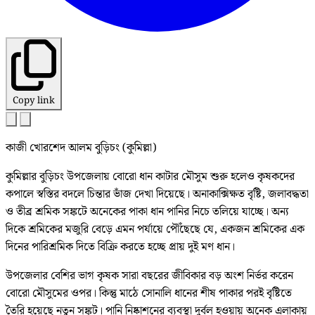
Copy link
কাজী খোরশেদ আলম বুড়িচং (কুমিল্লা)
কুমিল্লার বুড়িচং উপজেলায় বোরো ধান কাটার মৌসুম শুরু হলেও কৃষকদের
কপালে স্বস্তির বদলে চিন্তার ভাঁজ দেখা দিয়েছে। অনাকাক্সিক্ষত বৃষ্টি, জলাবদ্ধতা
ও তীব্র শ্রমিক সঙ্কটে অনেকের পাকা ধান পানির নিচে তলিয়ে যাচ্ছে। অন্য
দিকে শ্রমিকের মজুরি বেড়ে এমন পর্যায়ে পৌঁছেছে যে, একজন শ্রমিকের এক
দিনের পারিশ্রমিক দিতে বিক্রি করতে হচ্ছে প্রায় দুই মণ ধান।
উপজেলার বেশির ভাগ কৃষক সারা বছরের জীবিকার বড় অংশ নির্ভর করেন
বোরো মৌসুমের ওপর। কিন্তু মাঠে সোনালি ধানের শীষ পাকার পরই বৃষ্টিতে
তৈরি হয়েছে নতুন সঙ্কট। পানি নিষ্কাশনের ব্যবস্থা দুর্বল হওয়ায় অনেক এলাকায়