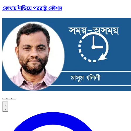
কোথায় দাঁড়িয়ে পররাষ্ট্র কৌশল