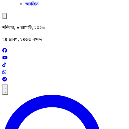
আর্কাইভ
শনিবার, ৮ আগস্ট, ২০২৬
২৪ শ্রাবণ, ১৪৩৩ বঙ্গাব্দ