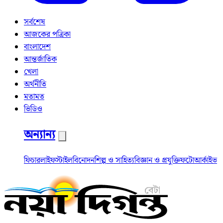
সর্বশেষ
আজকের পত্রিকা
বাংলাদেশ
আন্তর্জাতিক
খেলা
অর্থনীতি
মতামত
ভিডিও
অন্যান্য
ফিচার
লাইফস্টাইল
বিনোদন
শিল্প ও সাহিত্য
বিজ্ঞান ও প্রযুক্তি
ফটো
আর্কাইভ