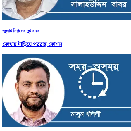
জুলাই বিপ্লবের দুই বছর
কোথায় দাঁড়িয়ে পররাষ্ট্র কৌশল