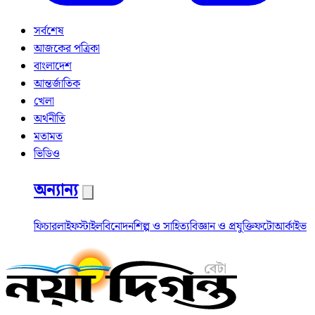
সর্বশেষ
আজকের পত্রিকা
বাংলাদেশ
আন্তর্জাতিক
খেলা
অর্থনীতি
মতামত
ভিডিও
অন্যান্য
ফিচার
লাইফস্টাইল
বিনোদন
শিল্প ও সাহিত্য
বিজ্ঞান ও প্রযুক্তি
ফটো
আর্কাইভ