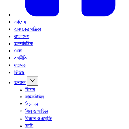
সর্বশেষ
আজকের পত্রিকা
বাংলাদেশ
আন্তর্জাতিক
খেলা
অর্থনীতি
মতামত
ভিডিও
অন্যান্য
ফিচার
লাইফস্টাইল
বিনোদন
শিল্প ও সাহিত্য
বিজ্ঞান ও প্রযুক্তি
ফটো