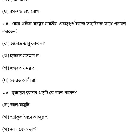
(ঘ) বসন্ত ও হাম রোগ
৩৪। কোন খলিফা রাষ্ট্রের যাবতীয় গুরুত্বপূর্ণ কাজে সাহাবিদের সাথে পরামর্শ
করতেন?
(ক) হজরত আবু বকর রা:
(খ) হজরত উসমান রা:
(গ) হজরত উমর রা:
(ঘ) হজরত আলী রা:
৩৫। মুজামুল বুলদান গ্রন্থটি কে রচনা করেন?
(ক) আল-মাসুদি
(খ) ইয়াকুত ইবনে আব্দুল্লাহ
(গ) আল মোকাদ্দাসি