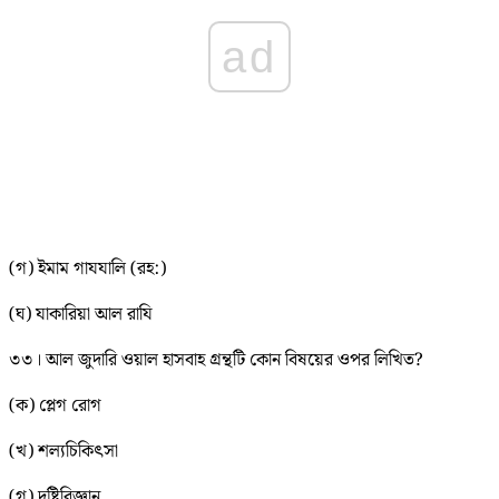
ad
(গ) ইমাম গাযযালি (রহ:)
(ঘ) যাকারিয়া আল রাযি
৩৩। আল জুদারি ওয়াল হাসবাহ গ্রন্থটি কোন বিষয়ের ওপর লিখিত?
(ক) প্লেগ রোগ
(খ) শল্যচিকিৎসা
(গ) দৃষ্টিবিজ্ঞান