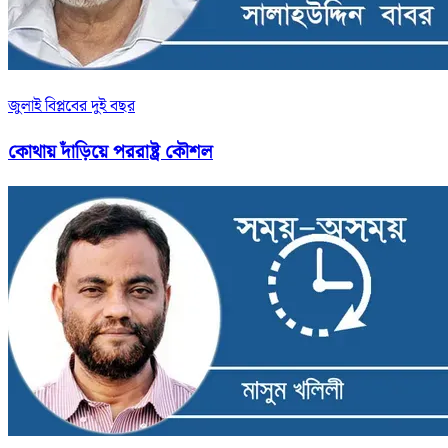
জুলাই বিপ্লবের দুই বছর
কোথায় দাঁড়িয়ে পররাষ্ট্র কৌশল