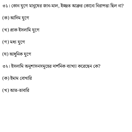
৩১। কোন যুগে মানুষের জান-মাল, ইজ্জত আব্রুর কোনো নিরাপত্তা ছিল না?
(ক) আদিম যুগে
(খ) প্রাক ইসলামি যুগে
(গ) মধ্য যুগে
(ঘ) আধুনিক যুগে
৩২। ইসলামি অনুশাসনসমূহের দার্শনিক ব্যাখ্যা করেছেন কে?
(ক) ইমাম বোখারি
(খ) আত-তাবারি