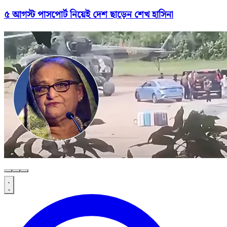
৫ আগস্ট পাসপোর্ট নিয়েই দেশ ছাড়েন শেখ হাসিনা