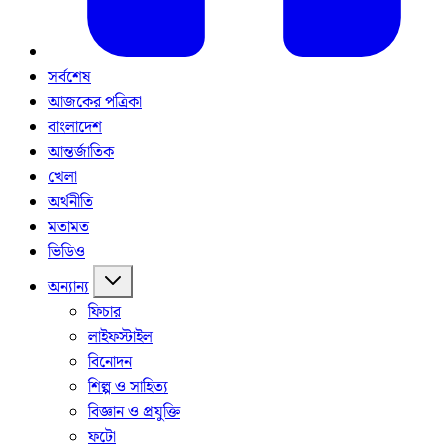
সর্বশেষ
আজকের পত্রিকা
বাংলাদেশ
আন্তর্জাতিক
খেলা
অর্থনীতি
মতামত
ভিডিও
অন্যান্য
ফিচার
লাইফস্টাইল
বিনোদন
শিল্প ও সাহিত্য
বিজ্ঞান ও প্রযুক্তি
ফটো