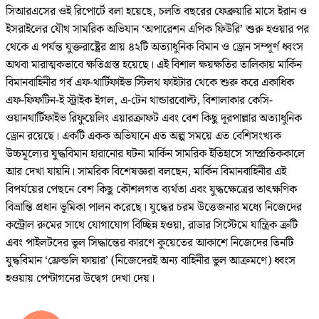
সিআরএসের ওই রিপোর্টে বলা হয়েছে, চলতি বছরের ফেব্রুয়ারি মাসে ইরান ও
ইসরাইলের যৌথ সামরিক অভিযান ‘অপারেশন এপিক ফিউরি’ শুরু হওয়ার পর
থেকে এ পর্যন্ত যুক্তরাষ্ট্রের প্রায় ৪২টি অত্যাধুনিক বিমান ও ড্রোন সম্পূর্ণ ধ্বংস
অথবা মারাত্মকভাবে ক্ষতিগ্রস্ত হয়েছে। এই বিশাল ক্ষয়ক্ষতির তালিকায় মার্কিন
বিমানবাহিনীর গর্ব এফ-থার্টিফাইভ স্টিলথ ফাইটার থেকে শুরু করে একাধিক
এফ-ফিফটিন-ই স্ট্রাইক ইগল, এ-টেন থান্ডারবোল্ট, বিশালাকার কেসি-
ওয়ানথার্টিফাইভ রিফুয়েলিং এয়ারক্রাফট এবং বেশ কিছু দূরপাল্লার অত্যাধুনিক
ড্রোন রয়েছে। একটি একক অভিযানে এত অল্প সময়ে এত বেশিসংখ্যক
উচ্চমূল্যের যুদ্ধবিমান হারানোর ঘটনা মার্কিন সামরিক ইতিহাসে সাম্প্রতিককালে
আর দেখা যায়নি। সামরিক বিশেষজ্ঞরা বলছেন, মার্কিন বিমানবাহিনীর এই
বিপর্যয়ের পেছনে বেশ কিছু কৌশলগত ব্যর্থতা এবং যুদ্ধক্ষেত্রের তাৎক্ষণিক
বিভ্রান্তি প্রধান ভূমিকা পালন করেছে। যুদ্ধের চরম উত্তেজনার মধ্যে নিজেদের
কন্ট্রোল রুমের সাথে যোগাযোগ বিচ্ছিন্ন হওয়া, রাডার সিস্টেমে যান্ত্রিক ত্রুটি
এবং পাইলটদের ভুল সিদ্ধান্তের কারণে কুয়েতের আকাশে নিজেদের তিনটি
যুদ্ধবিমান ‘ফ্রেন্ডলি ফায়ার’ (নিজেদেরই অন্য বাহিনীর ভুল আক্রমণে) ধ্বংস
হওয়ায় পেন্টাগনের উদ্বেগ দেখা দেয়।