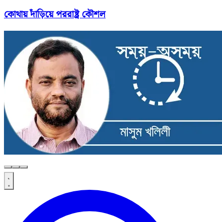
কোথায় দাঁড়িয়ে পররাষ্ট্র কৌশল