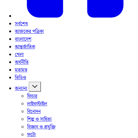
সর্বশেষ
আজকের পত্রিকা
বাংলাদেশ
আন্তর্জাতিক
খেলা
অর্থনীতি
মতামত
ভিডিও
অন্যান্য
ফিচার
লাইফস্টাইল
বিনোদন
শিল্প ও সাহিত্য
বিজ্ঞান ও প্রযুক্তি
ফটো