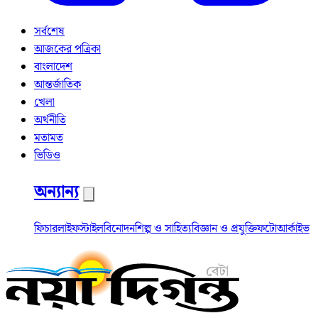
সর্বশেষ
আজকের পত্রিকা
বাংলাদেশ
আন্তর্জাতিক
খেলা
অর্থনীতি
মতামত
ভিডিও
অন্যান্য
ফিচার
লাইফস্টাইল
বিনোদন
শিল্প ও সাহিত্য
বিজ্ঞান ও প্রযুক্তি
ফটো
আর্কাইভ