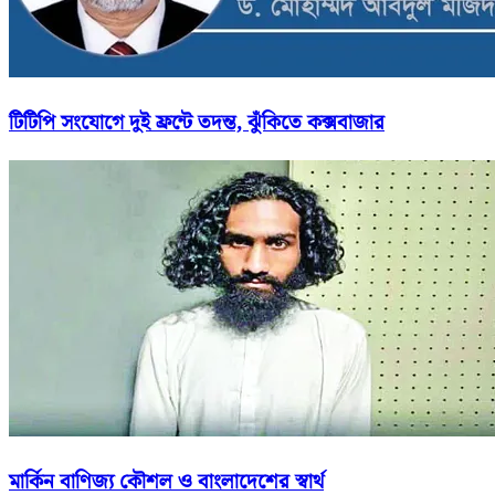
টিটিপি সংযোগে দুই ফ্রন্টে তদন্ত, ঝুঁকিতে কক্সবাজার
মার্কিন বাণিজ্য কৌশল ও বাংলাদেশের স্বার্থ