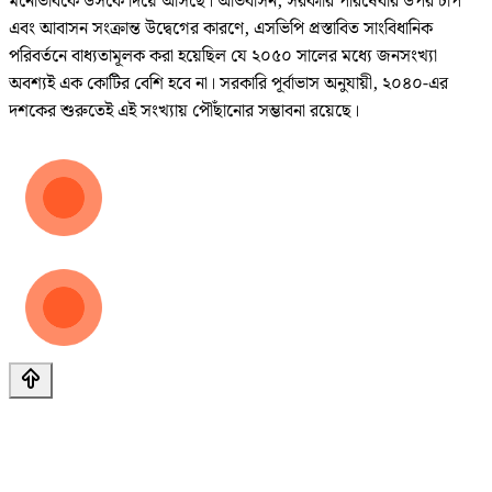
মনোভাবকে উসকে দিয়ে আসছে। অভিবাসন, সরকারি পরিষেবার উপর চাপ
এবং আবাসন সংক্রান্ত উদ্বেগের কারণে, এসভিপি প্রস্তাবিত সাংবিধানিক
পরিবর্তনে বাধ্যতামূলক করা হয়েছিল যে ২০৫০ সালের মধ্যে জনসংখ্যা
অবশ্যই এক কোটির বেশি হবে না। সরকারি পূর্বাভাস অনুযায়ী, ২০৪০-এর
দশকের শুরুতেই এই সংখ্যায় পৌঁছানোর সম্ভাবনা রয়েছে।