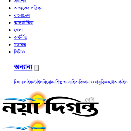
সর্বশেষ
আজকের পত্রিকা
বাংলাদেশ
আন্তর্জাতিক
খেলা
অর্থনীতি
মতামত
ভিডিও
অন্যান্য
ফিচার
লাইফস্টাইল
বিনোদন
শিল্প ও সাহিত্য
বিজ্ঞান ও প্রযুক্তি
ফটো
আর্কাইভ