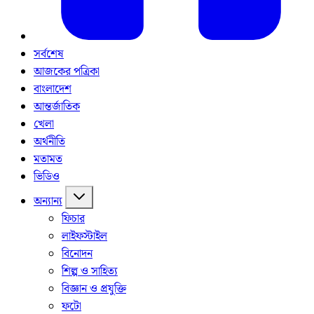
সর্বশেষ
আজকের পত্রিকা
বাংলাদেশ
আন্তর্জাতিক
খেলা
অর্থনীতি
মতামত
ভিডিও
অন্যান্য
ফিচার
লাইফস্টাইল
বিনোদন
শিল্প ও সাহিত্য
বিজ্ঞান ও প্রযুক্তি
ফটো