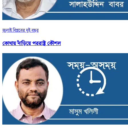
জুলাই বিপ্লবের দুই বছর
কোথায় দাঁড়িয়ে পররাষ্ট্র কৌশল