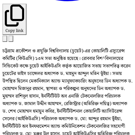
Copy link
চট্টগ্রাম প্রকৌশল ও প্রযুক্তি বিশ্ববিদ্যালয় (চুয়েট)-এর কোয়ালিটি এস্যুরেন্স
কমিটির (কিউএসি) ১৩ম সভা অনুষ্ঠিত হয়েছে। রোববার বিশ^বিদ্যালয়ের
সিন্ডিকেট কক্ষে চুয়েট আইকিউএসি কর্তৃক আয়োজিত সভায় সভাপতিত্ব করেন
চুয়েটের ভাইস চ্যান্সেলর অধ্যাপক ড. মাহমুদ আব্দুল মতিন ভূঁইয়া। সভায়
উপস্থিত ছিলেন মেকানিক্যাল অ্যান্ড ম্যানুফ্যাকচারিং অনুষদের ডিন অধ্যাপক ড.
মোহাম্মদ মিজানুর রহমান, স্থাপত্য ও পরিকল্পনা অনুষদের ডিন অধ্যাপক ড.
মুহাম্মদ রাশিদুল হাসান, ইনস্টিটিউট অব এনার্জি টেকনোলজির পরিচালক
অধ্যাপক ড. জামাল উদ্দীন আহাম্মদ, রেজিস্ট্রার (অতিরিক্ত দায়িত্ব) অধ্যাপক
ড. শেখ মোহাম্মদ হুমায়ুন কবির, ইনস্টিটিউশনাল কোয়ালিটি অ্যাসিউরেন্স
সেলের (আইকিউএসি) পরিচালক অধ্যাপক ড. মো: আব্দুর রহমান ভূঁঁইয়া,
ইনস্টিটিউট অব ইনফরমেশন অ্যান্ড কমিউনিকেশন টেকনোলজির সহযোগী
পরিচালক ড. মো: মঞ্জুর উল হাসান, চুয়েট আইকিউএসির অতিরিক্ত পরিচালক