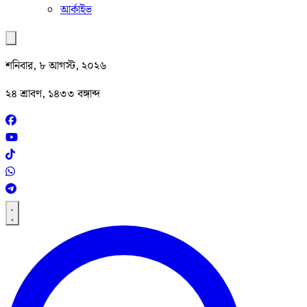
আর্কাইভ
শনিবার, ৮ আগস্ট, ২০২৬
২৪ শ্রাবণ, ১৪৩৩ বঙ্গাব্দ