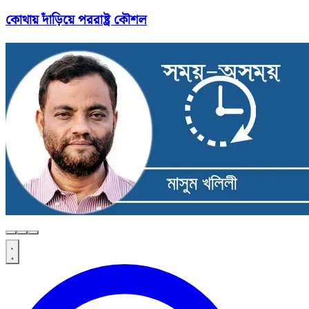
কোথায় দাঁড়িয়ে পররাষ্ট্র কৌশল