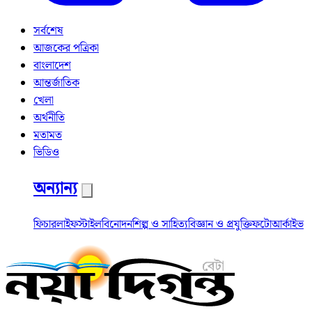
সর্বশেষ
আজকের পত্রিকা
বাংলাদেশ
আন্তর্জাতিক
খেলা
অর্থনীতি
মতামত
ভিডিও
অন্যান্য
ফিচার
লাইফস্টাইল
বিনোদন
শিল্প ও সাহিত্য
বিজ্ঞান ও প্রযুক্তি
ফটো
আর্কাইভ