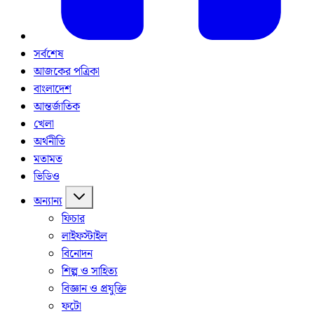
সর্বশেষ
আজকের পত্রিকা
বাংলাদেশ
আন্তর্জাতিক
খেলা
অর্থনীতি
মতামত
ভিডিও
অন্যান্য
ফিচার
লাইফস্টাইল
বিনোদন
শিল্প ও সাহিত্য
বিজ্ঞান ও প্রযুক্তি
ফটো