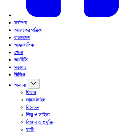
সর্বশেষ
আজকের পত্রিকা
বাংলাদেশ
আন্তর্জাতিক
খেলা
অর্থনীতি
মতামত
ভিডিও
অন্যান্য
ফিচার
লাইফস্টাইল
বিনোদন
শিল্প ও সাহিত্য
বিজ্ঞান ও প্রযুক্তি
ফটো