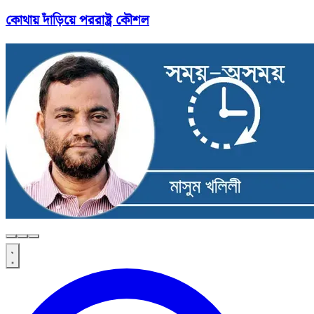
কোথায় দাঁড়িয়ে পররাষ্ট্র কৌশল