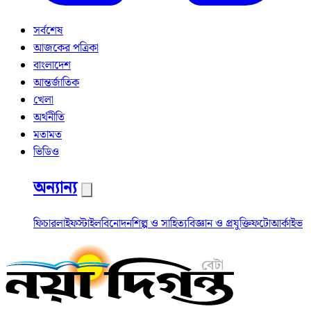
সর্বশেষ
আজকের পত্রিকা
বাংলাদেশ
আন্তর্জাতিক
খেলা
অর্থনীতি
মতামত
ভিডিও
অন্যান্য
ফিচার
লাইফস্টাইল
বিনোদন
শিল্প ও সাহিত্য
বিজ্ঞান ও প্রযুক্তি
ফটো
আর্কাইভ