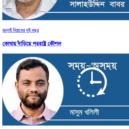
জুলাই বিপ্লবের দুই বছর
কোথায় দাঁড়িয়ে পররাষ্ট্র কৌশল