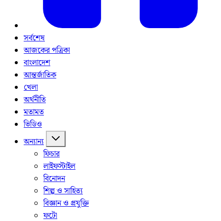
সর্বশেষ
আজকের পত্রিকা
বাংলাদেশ
আন্তর্জাতিক
খেলা
অর্থনীতি
মতামত
ভিডিও
অন্যান্য
ফিচার
লাইফস্টাইল
বিনোদন
শিল্প ও সাহিত্য
বিজ্ঞান ও প্রযুক্তি
ফটো