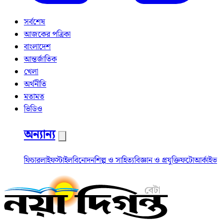
সর্বশেষ
আজকের পত্রিকা
বাংলাদেশ
আন্তর্জাতিক
খেলা
অর্থনীতি
মতামত
ভিডিও
অন্যান্য
ফিচার
লাইফস্টাইল
বিনোদন
শিল্প ও সাহিত্য
বিজ্ঞান ও প্রযুক্তি
ফটো
আর্কাইভ