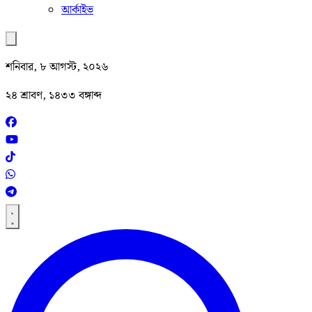
আর্কাইভ
শনিবার, ৮ আগস্ট, ২০২৬
২৪ শ্রাবণ, ১৪৩৩ বঙ্গাব্দ