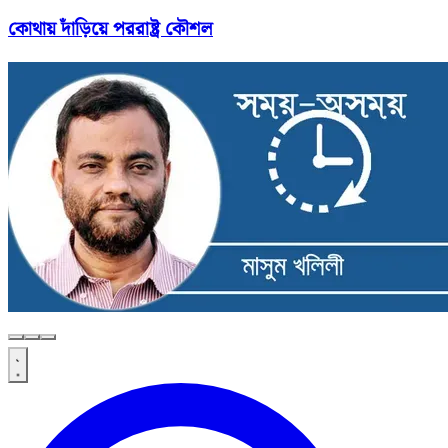
কোথায় দাঁড়িয়ে পররাষ্ট্র কৌশল