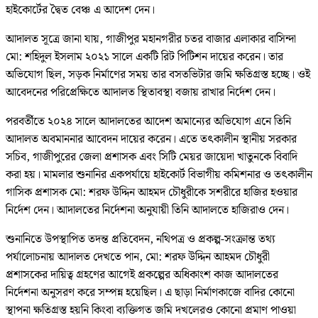
হাইকোর্টের দ্বৈত বেঞ্চ এ আদেশ দেন।
আদালত সূত্রে জানা যায়, গাজীপুর মহানগরীর চতর বাজার এলাকার বাসিন্দা
মো: শহিদুল ইসলাম ২০২১ সালে একটি রিট পিটিশন দায়ের করেন। তার
অভিযোগ ছিল, সড়ক নির্মাণের সময় তার বসতভিটার জমি ক্ষতিগ্রস্ত হচ্ছে। ওই
আবেদনের পরিপ্রেক্ষিতে আদালত স্থিতাবস্থা বজায় রাখার নির্দেশ দেন।
পরবর্তীতে ২০২৪ সালে আদালতের আদেশ অমান্যের অভিযোগ এনে তিনি
আদালত অবমাননার আবেদন দায়ের করেন। এতে তৎকালীন স্থানীয় সরকার
সচিব, গাজীপুরের জেলা প্রশাসক এবং সিটি মেয়র জায়েদা খাতুনকে বিবাদি
করা হয়। মামলার শুনানির একপর্যায়ে হাইকোর্ট বিভাগীয় কমিশনার ও তৎকালীন
গাসিক প্রশাসক মো: শরফ উদ্দিন আহমদ চৌধুরীকে সশরীরে হাজির হওয়ার
নির্দেশ দেন। আদালতের নির্দেশনা অনুযায়ী তিনি আদালতে হাজিরাও দেন।
শুনানিতে উপস্থাপিত তদন্ত প্রতিবেদন, নথিপত্র ও প্রকল্প-সংক্রান্ত তথ্য
পর্যালোচনায় আদালত দেখতে পান, মো: শরফ উদ্দিন আহমদ চৌধুরী
প্রশাসকের দায়িত্ব গ্রহণের আগেই প্রকল্পের অধিকাংশ কাজ আদালতের
নির্দেশনা অনুসরণ করে সম্পন্ন হয়েছিল। এ ছাড়া নির্মাণকাজে বাদির কোনো
স্থাপনা ক্ষতিগ্রস্ত হয়নি কিংবা ব্যক্তিগত জমি দখলেরও কোনো প্রমাণ পাওয়া