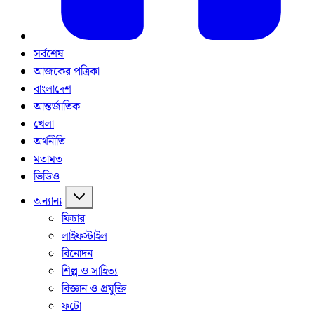
সর্বশেষ
আজকের পত্রিকা
বাংলাদেশ
আন্তর্জাতিক
খেলা
অর্থনীতি
মতামত
ভিডিও
অন্যান্য
ফিচার
লাইফস্টাইল
বিনোদন
শিল্প ও সাহিত্য
বিজ্ঞান ও প্রযুক্তি
ফটো