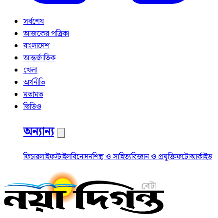
সর্বশেষ
আজকের পত্রিকা
বাংলাদেশ
আন্তর্জাতিক
খেলা
অর্থনীতি
মতামত
ভিডিও
অন্যান্য
ফিচার
লাইফস্টাইল
বিনোদন
শিল্প ও সাহিত্য
বিজ্ঞান ও প্রযুক্তি
ফটো
আর্কাইভ