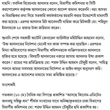
যায়নি। সবদিক বিবেচনায় আদালত বলেন, বিভাগীয় কমিশনার বা সিটি
করপোরেশন কর্তৃপক্ষ আদালতের কোনো আদেশ অমান্য করেননি। বরং অসত্য
ও বিভ্রান্তিকর তথ্য দিয়ে সরকারি কর্মকর্তাদের হয়রানি করার উদ্দেশ্যেই মামলাটি
করা হয়েছে। এরপর আদালত রিট আবেদনটি খারিজ করে রিটকারী মো: শহিদুল
ইসলামকে ২০ হাজার টাকা জরিমানা করেন।
শুনানি শেষে সহকারী অ্যাটর্নি জেনারেল ব্যারিস্টার মহিউদ্দিন আহমেদ বলেন,
‘উচ্চ আদালতের নির্দেশনা মেনেই সব কাজ সম্পন্ন করা হয়েছিল। এরপরও
মিথ্যা অভিযোগের কারণে বিভাগীয় কমিশনারকে ব্যক্তিগতভাবে আদালতে
হাজির হতে হয়েছে। বিষয়টি আদালতের নজরে আসায় আদালত উষ্মা প্রকাশ
করেন।’ রায়ের পর প্রতিক্রিয়ায় মো: শরফ উদ্দিন আহমদ চৌধুরী বলেন, ‘দায়িত্ব
পালনে আমরা সবসময় আদালতের নির্দেশনা ও আইন-কানুন অনুসরণ করি।
আদালতের এ আদেশের মাধ্যমে সত্য প্রতিষ্ঠিত হয়েছে।’
সংশোধনী
গতকাল (১০ মে) দৈনিক নয়া দিগন্তে প্রকাশিত “আসছে জিনোম-এডিটেড
জলবায়ু সহিষ্ণু ধান” শীর্ষক সংবাদের সাথে অনিচ্ছাকৃতভাবে ঢাকা বিভাগের
বিভাগীয় কমিশনার মো: শরফ উদ্দিন আহমদ চৌধুরীর ছবি প্রকাশিত হয়।