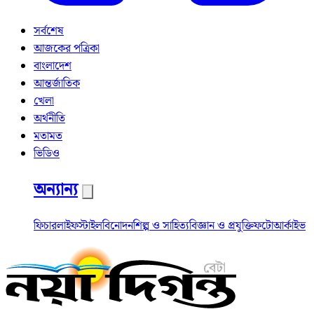
সর্বশেষ
আজকের পত্রিকা
বাংলাদেশ
আন্তর্জাতিক
খেলা
অর্থনীতি
মতামত
ভিডিও
অন্যান্য
ফিচার
লাইফস্টাইল
বিনোদন
শিল্প ও সাহিত্য
বিজ্ঞান ও প্রযুক্তি
ফটো
আর্কাইভ