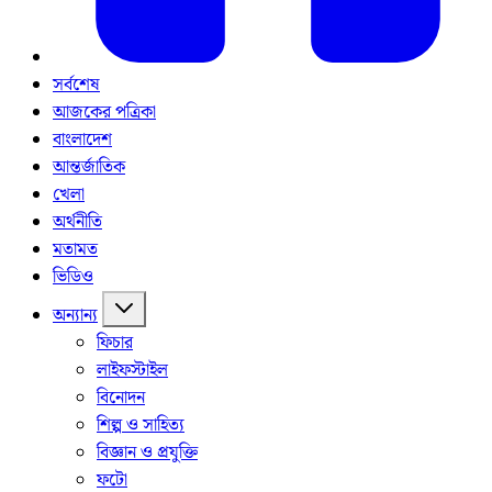
সর্বশেষ
আজকের পত্রিকা
বাংলাদেশ
আন্তর্জাতিক
খেলা
অর্থনীতি
মতামত
ভিডিও
অন্যান্য
ফিচার
লাইফস্টাইল
বিনোদন
শিল্প ও সাহিত্য
বিজ্ঞান ও প্রযুক্তি
ফটো