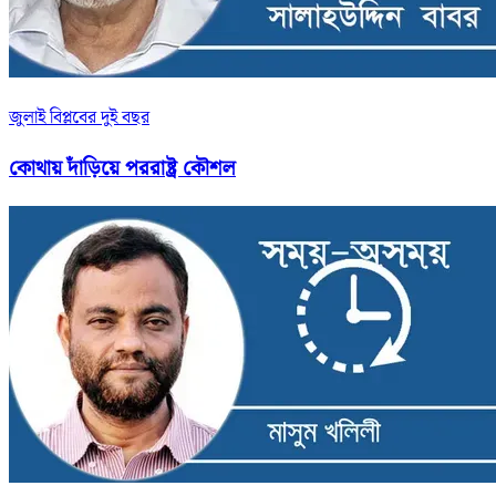
জুলাই বিপ্লবের দুই বছর
কোথায় দাঁড়িয়ে পররাষ্ট্র কৌশল